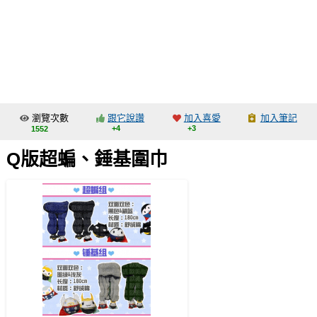
同人社團
工作委託
同人宣傳看板
繪圖藝廊
瀏覽次數
跟它說讚
加入喜愛
加入筆記
交流中心
+4
+3
1552
攤位轉讓區
Q版超蝙、錘基圍巾
會員功能選單
會員中心
註冊會員
登入