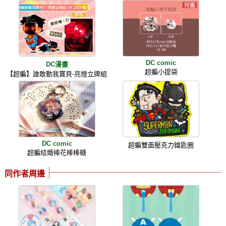
DC comic
DC漫畫
超蝙小提袋
【超蝙】誰敢動我寶貝-亮燈立牌組
DC comic
超蝙雙面壓克力鑰匙圈
超蝙結婚捧花棒棒糖
同作者周邊