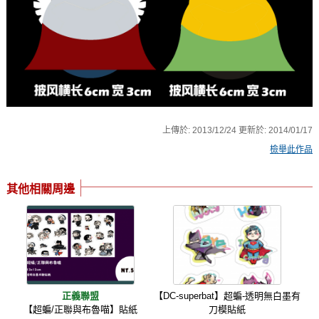
上傳於:
2013/12/24
更新於:
2014/01/17
檢舉此作品
其他相關周邊
正義聯盟
【DC-superbat】超蝙-透明無白墨有
【超蝙/正聯與布魯喵】貼紙
刀模貼紙