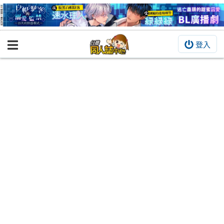
登入
BOOKY書集倉庫
同人作品
同人誌
同人周邊
同人數位作品
活動&消息
同人誌活動
最新消息
同人相關店家
宣傳&交流