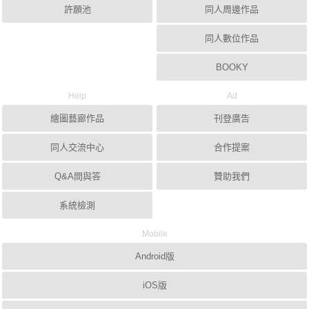
許願池
同人周邊作品
同人數位作品
BOOKY
Help
Ad
繪圖藝廊作品
刊登廣告
同人交流中心
合作提案
Q&A問與答
贊助我們
系統檢測
Mobile
Android版
iOS版