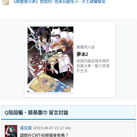
【精靈寶可夢】悠閒的~泡澡百變怪🛁 - 手工磁鐵模型
推薦同人誌
夢本2
收錄四篇這幾年做的
長篇大夢，壓力來源
於生活
Q版超蝙、錘基圍巾 留言討論
湯豆腐
(2015-06-07 21:17:44)
請問在CWT40現場會有嗎？