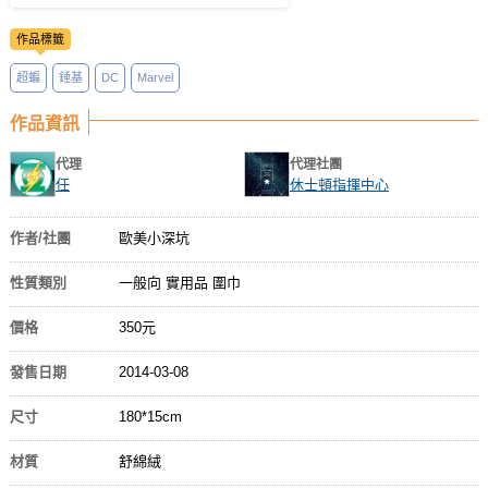
作品標籤
超蝙
錘基
DC
Marvel
作品資訊
代理
代理社團
任
休士頓指揮中心
作者/社團
歐美小深坑
性質類別
一般向 實用品 圍巾
價格
350元
發售日期
2014-03-08
尺寸
180*15cm
材質
舒綿絨