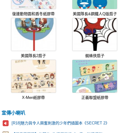
復連動物園和盾冬紙膠帶
美國隊長&鋼鐵人Q版扇子
美國隊長2扇子
蜘蛛俠扇子
X-Men紙膠帶
正義聯盟紙膠帶
宣傳小喇叭
[R18]魅力與令人興奮刺激的少年們插圖本《SECRET 2》