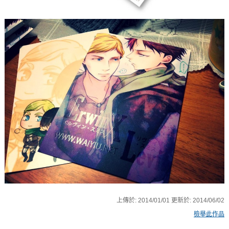
上傳於:
2014/01/01
更新於:
2014/06/02
檢舉此作品