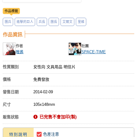
作品標籤
團兵
進擊的巨人
兵長
團長
艾爾文
里維
作品資訊
作者
社團
唯遙
SPACE-TIME
性質類別
女性向 文具用品 明信片
價格
免費發放
發售日期
2014-02-09
尺寸
105x148mm
已完售不會加印(製)
販售狀態
色差注意
特別說明