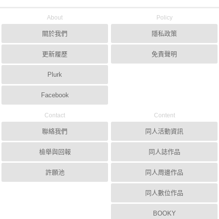
About
Policy
關於我們
隱私政策
更新履歷
免責聲明
Plurk
Facebook
Contact
Content
聯絡我們
同人活動資訊
檢舉與回報
同人誌作品
許願池
同人周邊作品
同人數位作品
BOOKY