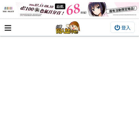
登入
BOOKY書集倉庫
同人作品
同人誌
同人周邊
同人數位作品
活動&消息
同人誌活動
最新消息
同人相關店家
宣傳&交流