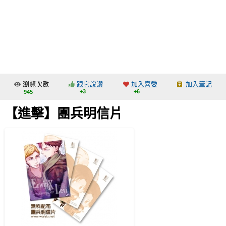
同人社團
工作委託
同人宣傳看板
繪圖藝廊
瀏覽次數
跟它說讚
加入喜愛
加入筆記
交流中心
+3
+6
945
攤位轉讓區
【進擊】團兵明信片
會員功能選單
會員中心
註冊會員
登入