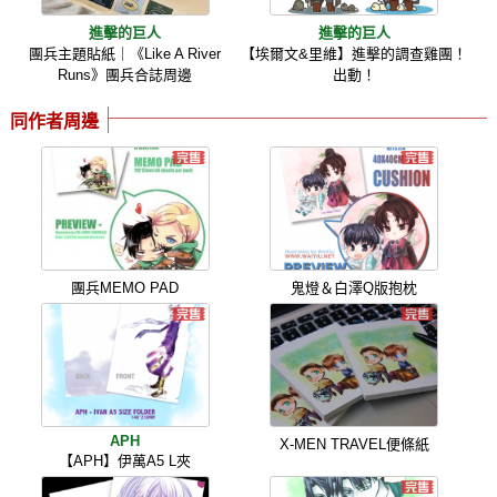
進擊的巨人
進擊的巨人
團兵主題貼紙｜《Like A River
【埃爾文&里維】進擊的調查雞團！
Runs》團兵合誌周邊
出動！
同作者周邊
團兵MEMO PAD
鬼燈＆白澤Q版抱枕
APH
X-MEN TRAVEL便條紙
【APH】伊萬A5 L夾