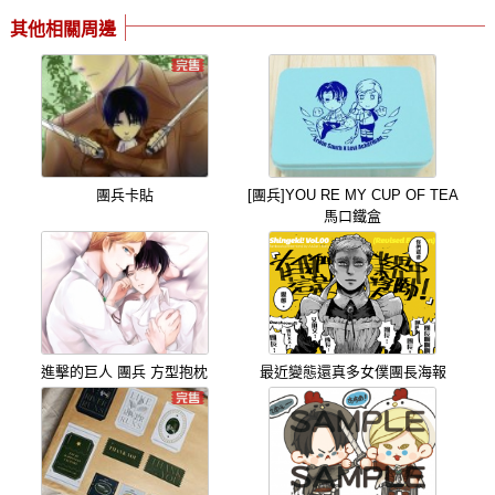
其他相關周邊
團兵卡貼
[團兵]YOU RE MY CUP OF TEA
馬口鐵盒
進擊的巨人 團兵 方型抱枕
最近變態還真多女僕團長海報