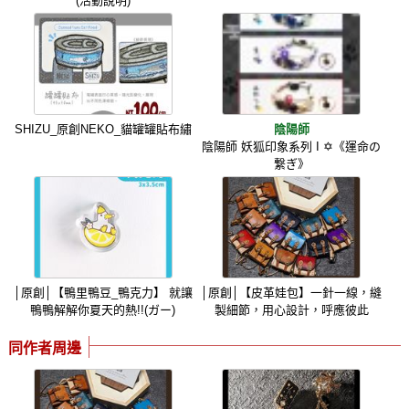
(活動說明)
SHIZU_原創NEKO_貓罐罐貼布繡
陰陽師
陰陽師 妖狐印象系列 I ✡《運命の
繋ぎ》
│原創│【鴨里鴨豆_鴨克力】 就讓
│原創│【皮革娃包】一針一線，縫
鴨鴨解解你夏天的熱!!(ガー)
製細節，用心設計，呼應彼此
同作者周邊