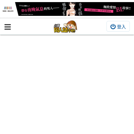
登入
BOOKY書集倉庫
同人作品
同人誌
同人周邊
同人數位作品
活動&消息
同人誌活動
最新消息
同人相關店家
宣傳&交流