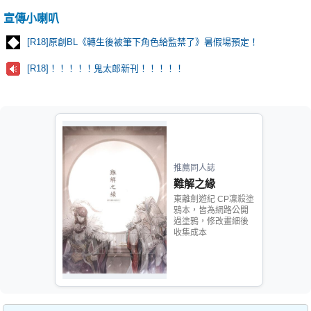
宣傳小喇叭
[R18]原創BL《轉生後被筆下角色給監禁了》暑假場預定！
[R18]！！！！！鬼太郎新刊！！！！！
推薦同人誌
難解之緣
東離劍遊紀 CP凜殺塗
鴉本，皆為網路公開
過塗鴉，修改畫細後
收集成本