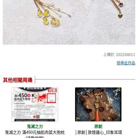
上傳於:
2022/08/11
檢舉此作品
其他相關周邊
鬼滅之刃
原創
鬼滅之刃 滿450元抽肌肉鼠大抱枕
│原創│敦煌蓮心_印象耳環