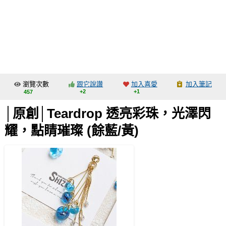
同人社團
工作委託
同人宣傳看板
繪圖藝廊
瀏覽次數
跟它說讚
加入喜愛
加入筆記
交流中心
+2
+1
457
攤位轉讓區
│原創│Teardrop 透亮彩珠，光澤閃
會員功能選單
耀，點睛璀璨 (餘藍/黃)
會員中心
註冊會員
登入