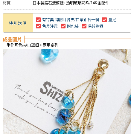
材質
日本製鋯石流蘇鏈+透明玻璃彩珠/14K金配件
有特典 均附耳骨夾/口罩釦各一個
量足
特別說明
色差注意
附包裝
易碎物品
成品圖片
－手作耳骨夾/口罩釦。兩用系列－