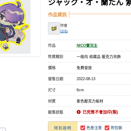
ジャック・オ・蘭たん 
作品資訊
作者
はね
作品
NICO實況主
性質類別
一般向 收藏品 壓克力吊飾
價格
免費發放
發售日期
2022-08-13
尺寸
6cm
材質
紫色壓克力板材
已完售不會加印(製)
販售狀態
色差注意
附包裝
特別說明