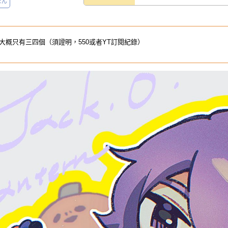
たん
大概只有三四個（須證明，550或者YT訂閱紀錄）