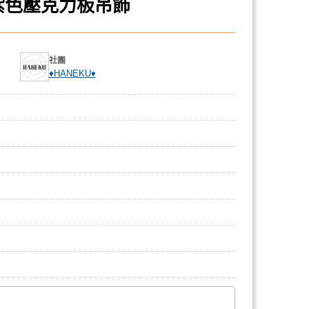
紫色壓克力板吊飾
社團
♦HANEKU♦