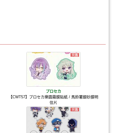
プロセカ
【CWT57】プロセカ樂園霧膜貼紙 / 馬鈴薯銀砂膜明
信片