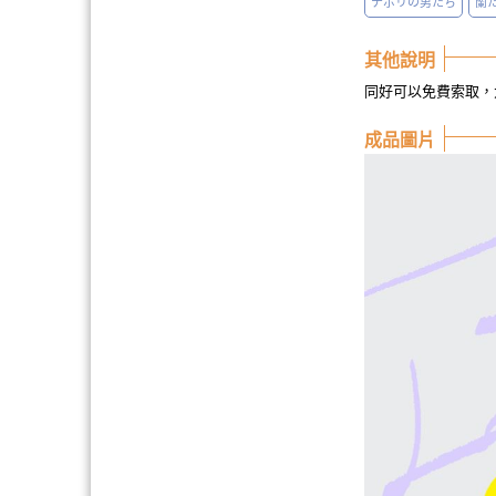
ナポリの男たち
蘭
其他說明
同好可以免費索取，
成品圖片