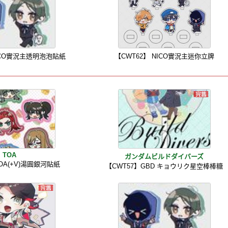
NICO實況主透明泡泡貼紙
【CWT62】 NICO實況主迷你立牌
TOA
ガンダムビルドダイバーズ
OA(+V)湯圓銀河貼紙
【CWT57】GBD キョウリク星空棒棒糖