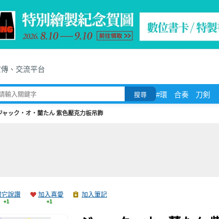
宣傳、交流平台
#環
合奏
刀剣
搜尋
ジャック・オ・蘭たん 紫色壓克力板吊飾
跟它說讚
加入喜愛
加入筆記
+1
+1