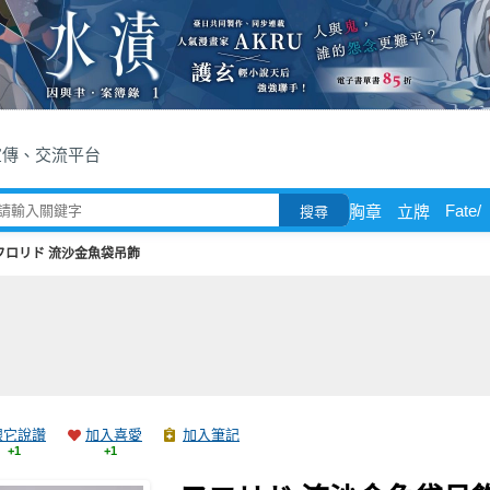
宣傳、交流平台
Fate/
胸章
立牌
搜尋
フロリド 流沙金魚袋吊飾
跟它說讚
加入喜愛
加入筆記
+1
+1