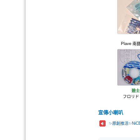
Plave 
迪士
フロリド
宣傳小喇叭
✨原創推活✨NiC