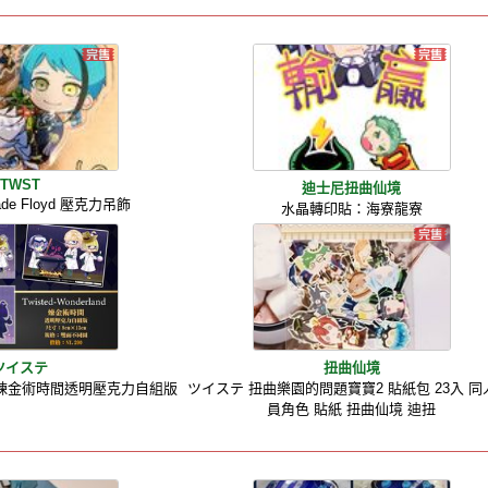
TWST
迪士尼扭曲仙境
Jade Floyd 壓克力吊飾
水晶轉印貼：海寮龍寮
ツイステ
扭曲仙境
テ]煉金術時間透明壓克力自組版
ツイステ 扭曲樂園的問題寶寶2 貼紙包 23入 同
員角色 貼紙 扭曲仙境 迪扭