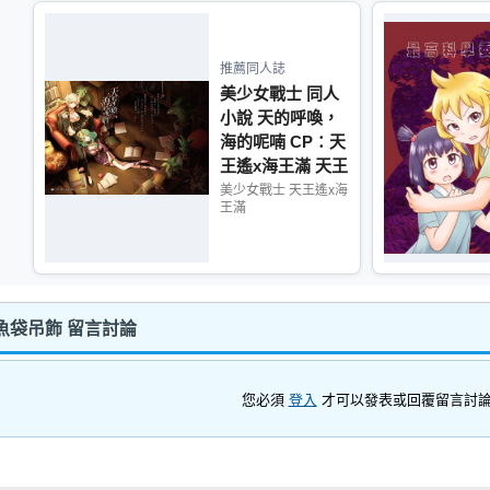
推薦同人誌
美少女戰士 同人
小說 天的呼喚，
海的呢喃 CP：天
王遙x海王滿 天王
星 海王星
美少女戰士 天王遙x海
王滿
魚袋吊飾 留言討論
您必須
登入
才可以發表或回覆留言討