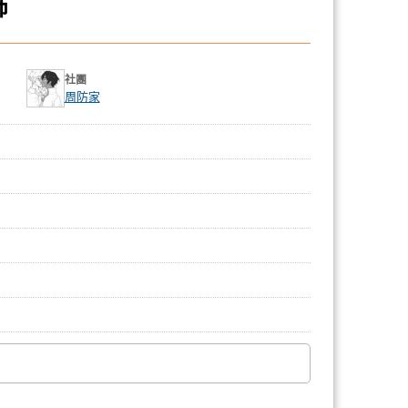
飾
社團
周防家