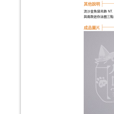
其他說明
流沙金魚袋吊飾 NT. 
與兩款迷你泳圈三點合購
成品圖片