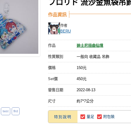
フロリド 流沙金魚袋吊
作品資訊
作者
BERU
作品
迪士尼扭曲仙境
性質類別
一般向 收藏品 吊飾
價格
150元
Set價
450元
發售日期
2022-08-13
尺寸
約7*7公分
twst
flrd
量足
附包裝
特別說明