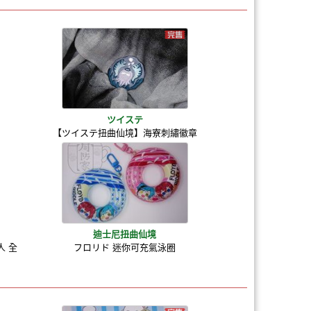
ツイステ
【ツイステ扭曲仙境】海寮刺繡徽章
迪士尼扭曲仙境
人 全
フロリド 迷你可充氣泳圈