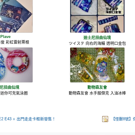
Plave
迪士尼扭曲仙境
南藝俊 彩虹雷射票根
ツイステ 向右的海鰻 透明口金包
尼扭曲仙境
動物森友會
 迷你可充氣泳圈
動物森友會 水手服傑克 入油冰棒
E2 E43 ⟡ 出門走走卡框新發售！
【怪獸8號】