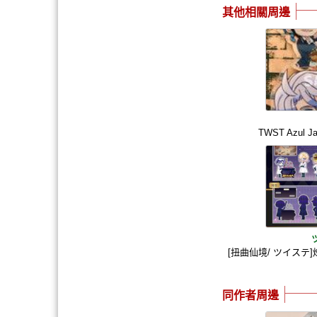
其他相關周邊
TWST Azul 
[扭曲仙境/ ツイス
同作者周邊