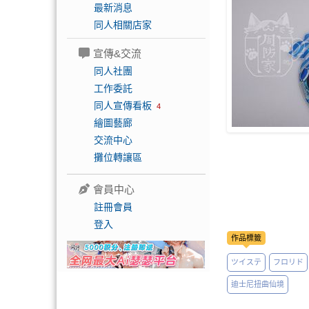
最新消息
同人相關店家
宣傳&交流
同人社團
工作委託
同人宣傳看板
4
繪圖藝廊
交流中心
攤位轉讓區
會員中心
註冊會員
登入
作品標籤
ツイステ
フロリド
迪士尼扭曲仙境