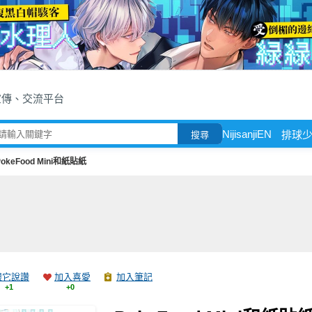
宣傳、交流平台
NijisanjiEN
排球
搜尋
PokeFood Mini和紙貼紙
跟它說讚
加入喜愛
加入筆記
+1
+0