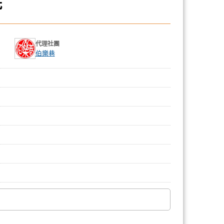
紙
代理社團
伯樂巷