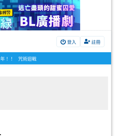
登入
註冊
少年！！
咒術迴戰