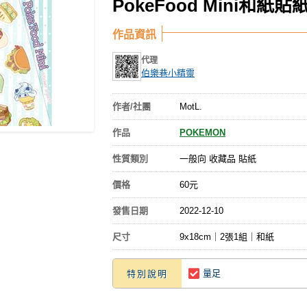
PokeFood Mini和紙貼
作品資訊
代理
伯樂巷小精靈
作者/社團
MotL.
作品
POKEMON
性質類別
一般向 收藏品 貼紙
價格
60元
發售日期
2022-12-10
尺寸
9x18cm｜2張1組｜和紙
量足
特別說明