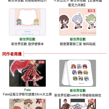
新世界狂歡 托帕帕帕明信片
※非公式※ 新世界狂歡【女僕布儡
壓克力吊飾】
新世界狂歡
新世界狂歡
新世界狂歡 崑伊便條本
睡覺寶寶御三家 無料貼紙
同作者周邊
Fate
新世界狂歡
Fate征服王伊斯坎達爾19cm大立牌
新世界狂歡switch卡帶磁吸收納包