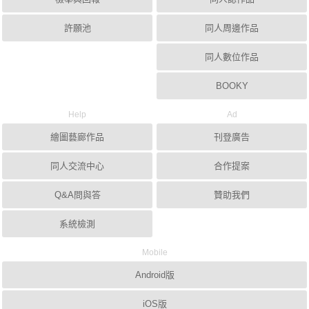
許願池
同人周邊作品
同人數位作品
BOOKY
Help
Ad
繪圖藝廊作品
刊登廣告
同人交流中心
合作提案
Q&A問與答
贊助我們
系統檢測
Mobile
Android版
iOS版