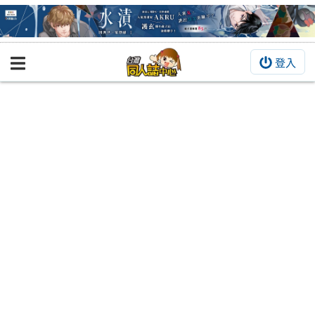
登入
BOOKY書集倉庫
同人作品
同人誌
同人周邊
同人數位作品
活動&消息
同人誌活動
最新消息
同人相關店家
宣傳&交流