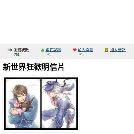
同人社團
工作委託
同人宣傳看板
繪圖藝廊
瀏覽次數
跟它說讚
加入喜愛
加入筆記
交流中心
+1
+1
752
攤位轉讓區
新世界狂歡明信片
會員功能選單
會員中心
註冊會員
登入