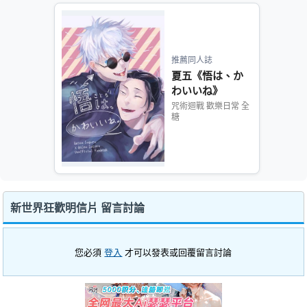
推薦同人誌
夏五《悟は、か
わいいね》
咒術迴戰 歡樂日常 全
糖
新世界狂歡明信片 留言討論
您必須
登入
才可以發表或回覆留言討論