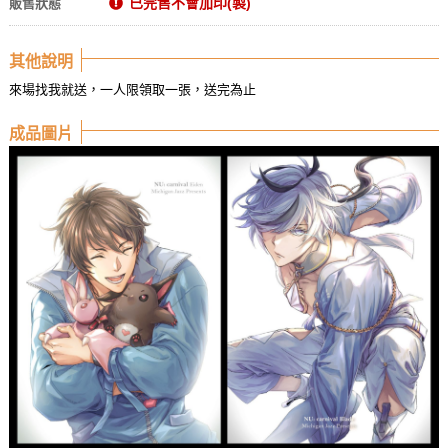
已完售不會加印(製)
販售狀態
其他說明
來場找我就送，一人限領取一張，送完為止
成品圖片