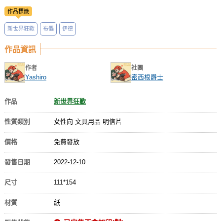
作品標籤
新世界狂歡
布儡
伊德
作品資訊
作者
社團
Yashiro
密西根爵士
作品
新世界狂歡
性質類別
女性向 文具用品 明信片
價格
免費發放
發售日期
2022-12-10
尺寸
111*154
材質
紙