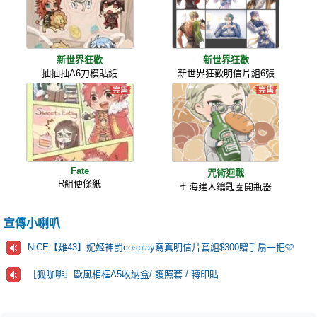
新世界狂歡
新世界狂歡
抽抽抽A6刀模貼紙
新世界狂歡明信片組6張
Fate
咒術迴戰
R組便條紙
七海建人鑰匙圈開瓶器
宣傳小喇叭
NiCE【雞43】妮姬神罰cosplay寫真明信片套組$300贈手扇一把🩷
［狐咖啡］歐風相框A5收納盒/ 護照套 / 轉印貼