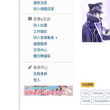
最新消息
同人相關店家
宣傳&交流
同人社團
工作委託
同人宣傳看板
3
繪圖藝廊
交流中心
攤位轉讓區
會員中心
註冊會員
登入
作品標籤
刀音
刀劍亂舞
天
源清麿
真劍亂舞祭20