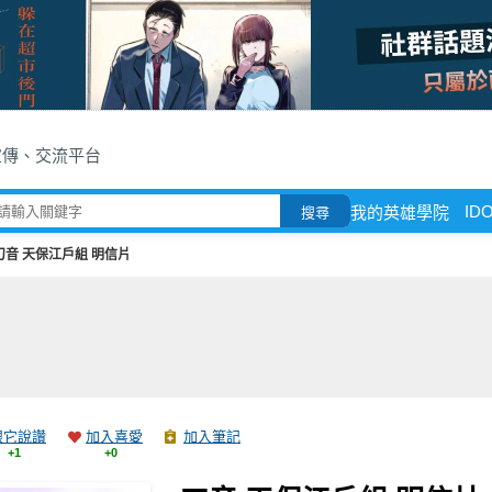
宣傳、交流平台
ID
我的英雄學院
搜尋
刀音 天保江戶組 明信片
跟它說讚
加入喜愛
加入筆記
+1
+0