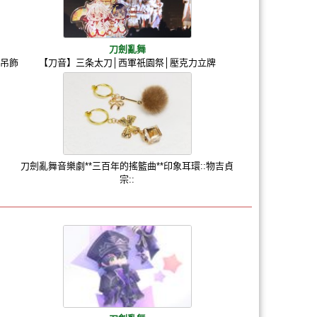
刀劍亂舞
力吊飾
【刀音】三条太刀│西軍祇園祭│壓克力立牌
刀劍亂舞音樂劇**三百年的搖籃曲**印象耳環::物吉貞
宗::