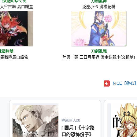
 ;采配のゆくえ
刀劍亂舞
] 大谷吉繼 馬口鐵盒
泛塵小卡 燙櫻花粉
戰國無雙
刀劍亂舞
 義戰隊馬口鐵盒
陸奧一蓮 三日月宗近 燙金認親卡(交換制)
NiCE【雞4
推薦同人誌
[ 團兵 ]《十字路
口的恐怖份子》