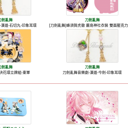
刀劍亂舞
刀劍亂舞
-漢道-石切丸-印象耳環
[刀劍亂舞]蜂須賀虎徹 嚴島神社衣裝 雙面壓克
刀劍亂舞
刀劍亂舞
決花環立牌組-東軍
刀劍亂舞音樂劇-漢道-今劍-印象耳環