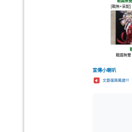
戰國無雙
[戰無+采配
戰國無雙
宣傳小喇叭
文藝復興萬歲!!!