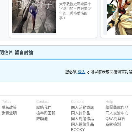
大學教授史密斯與十
字路口的三白眼美少
年的…恐怖愛情故
事。
 明信片 留言討論
您必須
登入
才可以發表或回覆留言討
Policy
Contact
Content
Help
隱私政策
聯絡我們
同人活動資訊
繪圖藝廊作品
免責聲明
檢舉與回報
同人誌作品
同人交流中心
許願池
同人周邊作品
Q&A問與答
同人數位作品
系統檢測
BOOKY