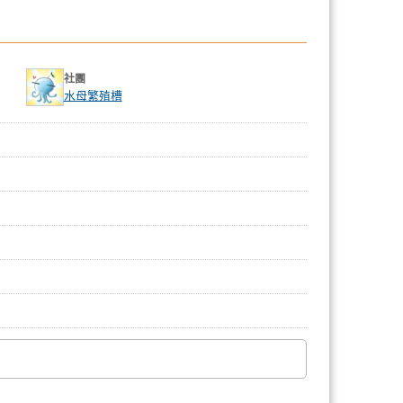
社團
水母繁殖槽