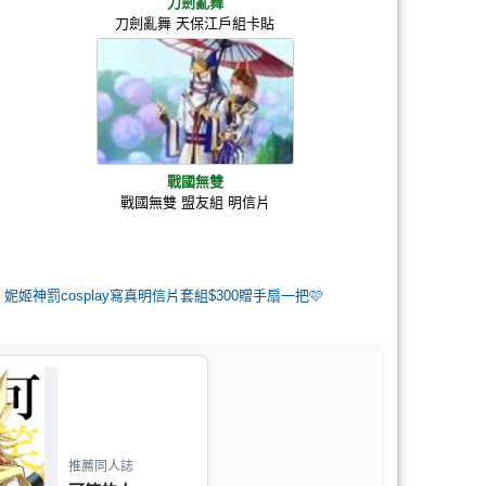
刀劍亂舞
刀劍亂舞 天保江戶組卡貼
戰國無雙
戰國無雙 盟友組 明信片
3】妮姬神罰cosplay寫真明信片套組$300贈手扇一把🩷
推薦同人誌