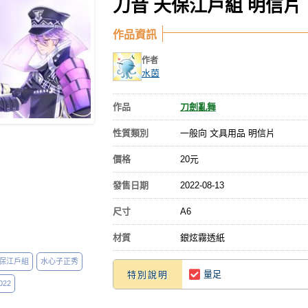
刀音 天保江戶組 明信片
作品資訊
作者
水茵
作品
刀劍亂舞
性質類別
一般向 文具用品 明信片
價格
20元
發售日期
2022-08-13
尺寸
A6
材質
銀炫霧透紙
保江戶組
水心子正秀
量足
特別說明
22