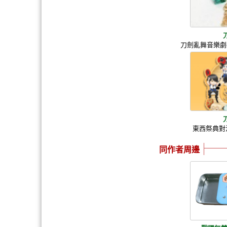
刀劍亂舞音樂劇
東西祭典對
同作者周邊