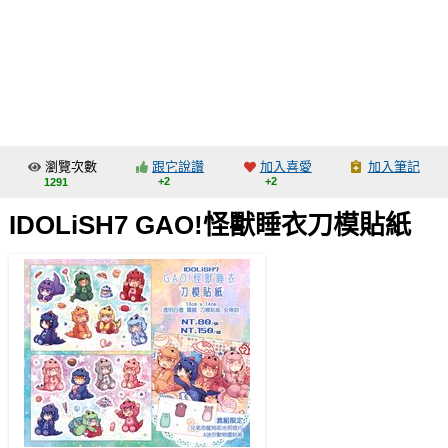
同人社團
工作委託
同人宣傳看板
繪圖藝廊
瀏覽次數
跟它說讚
加入喜愛
加入筆記
交流中心
+2
+2
1291
攤位轉讓區
IDOLiSH7 GAO!怪獸睡衣刀模貼紙
會員功能選單
會員中心
註冊會員
登入