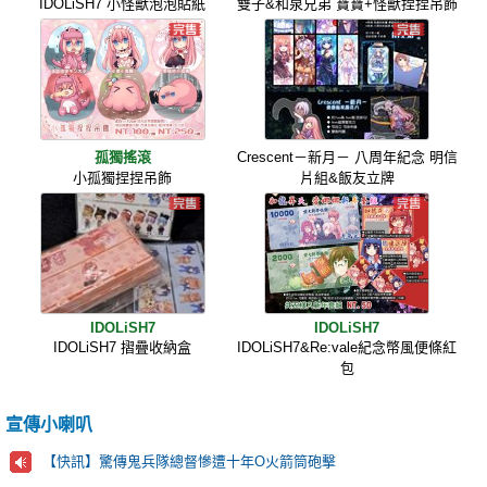
IDOLiSH7 小怪獸泡泡貼紙
雙子&和泉兄弟 寶寶+怪獸捏捏吊飾
孤獨搖滾
Crescent－新月－ 八周年紀念 明信
小孤獨捏捏吊飾
片組&飯友立牌
IDOLiSH7
IDOLiSH7
IDOLiSH7 摺疊收納盒
IDOLiSH7&Re:vale紀念幣風便條紅
包
宣傳小喇叭
【快訊】驚傳鬼兵隊總督慘遭十年O火箭筒砲擊