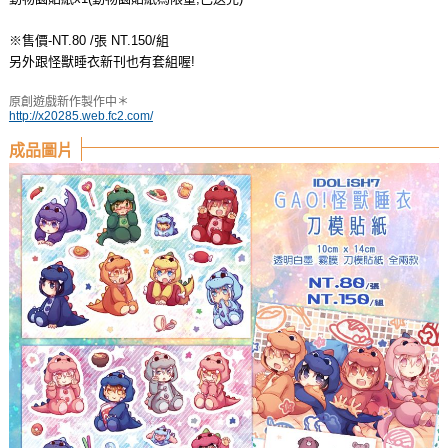
※售價-NT.80 /張 NT.150/組
另外跟怪獸睡衣新刊也有套組喔!
原創遊戲新作製作中＊
http://x20285.web.fc2.com/
成品圖片