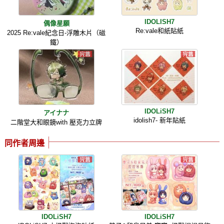
IDOLISH7
偶像星願
Re:vale和紙貼紙
2025 Re:vale紀念日-浮雕木片（磁
鐵）
IDOLiSH7
アイナナ
idolish7- 新年貼紙
二階堂大和眼鏡with 壓克力立牌
同作者周邊
IDOLiSH7
IDOLiSH7