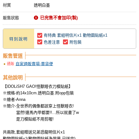
材質
透明白墨
已完售不會加印(製)
販售狀態
有特典 套組明信片x1 動物園貼紙x1
特別說明
色差注意
附包裝
販售管道
自家通販賣場-賣貨便
通販
其他說明
【IDOLiSH7 GAO!怪獸睡衣刀模貼紙】
※規格-約14x10cm.透明白墨.附opp包裝
※繪者-Anna
※簡介-全世界的偶像都該穿上怪獸睡衣!
當然!連馬內甲都要!!...所以就畫了w
是刀模貼紙不用剪喔!
共兩款,套組贈送兄弟恐龍明信片x1
動物園貼紙x1(動物園貼紙為限量,已送完)