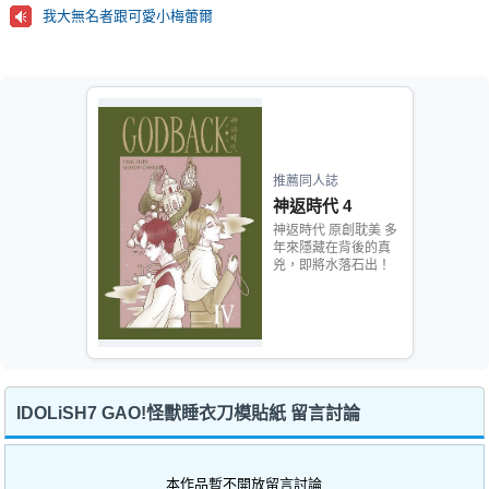
我大無名者跟可愛小梅蕾爾
推薦同人誌
神返時代 4
神返時代 原創耽美 多
年來隱藏在背後的真
兇，即將水落石出！
IDOLiSH7 GAO!怪獸睡衣刀模貼紙 留言討論
本作品暫不開放留言討論