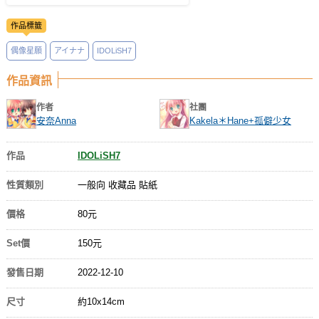
作品標籤
偶像星願
アイナナ
IDOLiSH7
作品資訊
作者
社團
安奈Anna
Kakela＊Hane+孤僻少女
作品
IDOLiSH7
性質類別
一般向 收藏品 貼紙
價格
80元
Set價
150元
發售日期
2022-12-10
尺寸
約10x14cm