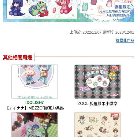
上傳於:
2022/12/07
更新於:
2023/12/01
檢舉此作品
其他相關周邊
IDOLISH7
ZOOL-狐狸糖果小徽章
【アイナナ】MEZZO"壓克力吊飾