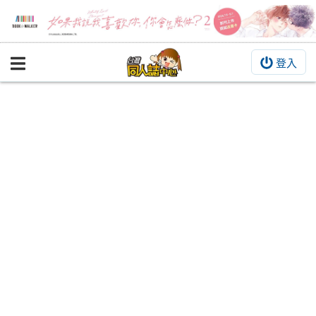
登入
BOOKY書集倉庫
同人作品
同人誌
同人周邊
同人數位作品
活動&消息
同人誌活動
最新消息
同人相關店家
宣傳&交流