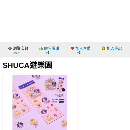
同人社團
工作委託
同人宣傳看板
繪圖藝廊
瀏覽次數
跟它說讚
加入喜愛
加入筆記
交流中心
+1
+2
807
攤位轉讓區
SHUCA遊樂園
會員功能選單
會員中心
註冊會員
登入