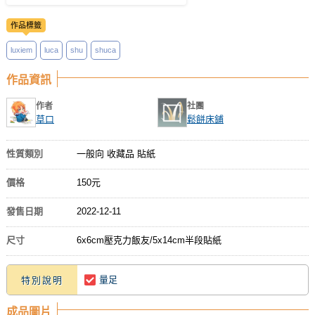
作品標籤
luxiem
luca
shu
shuca
作品資訊
作者
社團
草口
鬆餅床鋪
性質類別
一般向 收藏品 貼紙
價格
150元
發售日期
2022-12-11
尺寸
6x6cm壓克力飯友/5x14cm半段貼紙
量足
特別說明
成品圖片