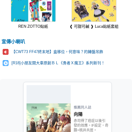
REN ZOTTO貼紙
❰ 可甜可鹹 ❱ Luca貼紙套組
宣傳小喇叭
【CWT73 FF47終末地】盒移位，何意味？的轉盤吊飾
[R18]小朋友開大車原創ＢＬ《勇者Ｘ魔王》系列新刊！
推薦同人誌
向陽
赤司得了癌症以後引
發的效應。IF設定，奇
蹟+桃井共居。