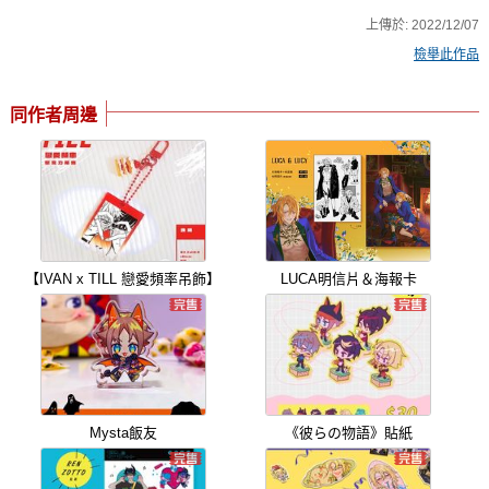
上傳於:
2022/12/07
檢舉此作品
同作者周邊
【IVAN x TILL 戀愛頻率吊飾】
LUCA明信片＆海報卡
Mysta飯友
《彼らの物語》貼紙