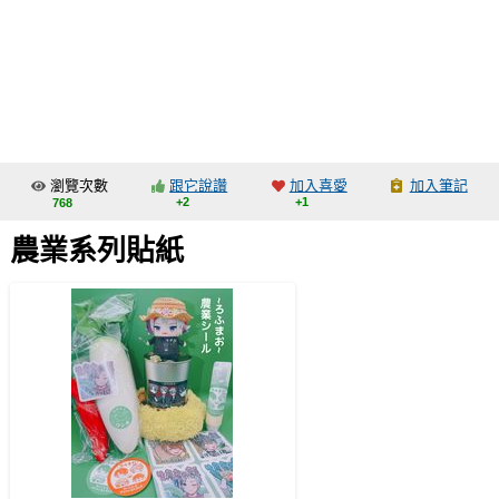
同人社團
工作委託
同人宣傳看板
繪圖藝廊
瀏覽次數
跟它說讚
加入喜愛
加入筆記
交流中心
+2
+1
768
攤位轉讓區
農業系列貼紙
會員功能選單
會員中心
註冊會員
登入