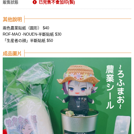
已完售不會加印(製)
販售狀態
其他說明
兩色農業貼紙（圓形） $40
ROF-MAO -NOUEN-半斷貼紙 $30
「生産者の顔」半斷貼紙 $50
成品圖片