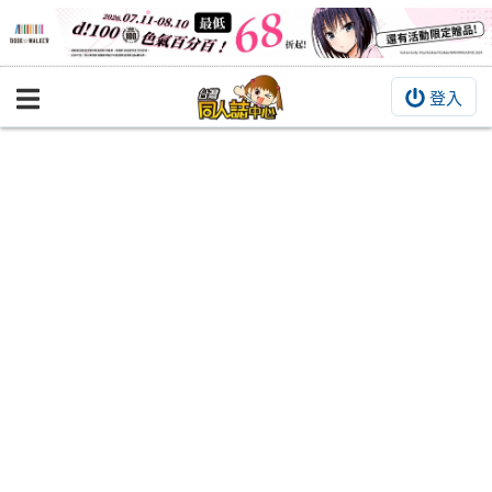
登入
BOOKY書集倉庫
同人作品
同人誌
同人周邊
同人數位作品
活動&消息
同人誌活動
最新消息
同人相關店家
宣傳&交流