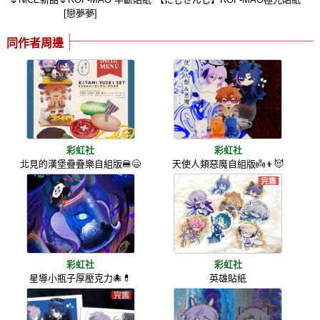
[戀夢夢]
同作者周邊
彩虹社
彩虹社
北見的漢堡疊疊樂自組版🍔😄
天使人類惡魔自組版👼👦😈
彩虹社
彩虹社
星導小瓶子厚壓克力🐙💊
英雄貼紙