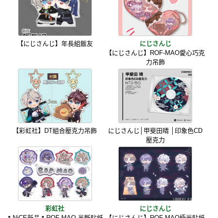
【にじさんじ】年長組飯友
にじさんじ
【にじさんじ】ROF-MAO愛心巧克
力吊飾
【彩虹社】DT組合壓克力吊飾
にじさんじ│甲斐田晴 │印象色CD
壓克力
彩虹社
にじさんじ
🌷NiCE新品🌷ROF-MAO 半斷貼紙
【にじさんじ】ROF-MAO極光貼紙