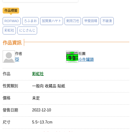
作品標籤
ROFMAO
ろふまお
加賀美ハヤト
剣持刀也
甲斐田晴
不破湊
彩虹社
にじさんじ
作品資訊
作者
社團
😼
小牛罐頭
作品
彩虹社
性質類別
一般向 收藏品 貼紙
價格
未定
發售日期
2022-12-10
尺寸
5.5~13.7cm