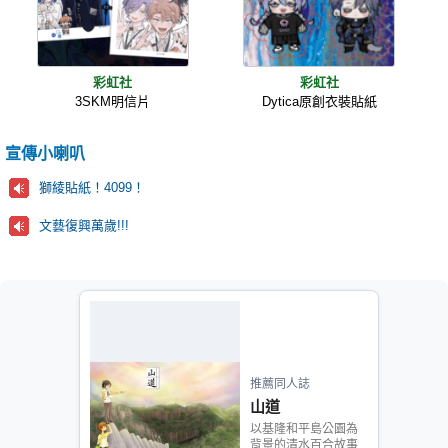
彩虹社
彩虹社
3SKM明信片
Dytica原創衣裝貼紙
宣傳小喇叭
獅綾貼紙！4099！
文藝復興萬歲!!!
推薦同人誌
山道
以基隆和平島公園為
背景的清水百合故事