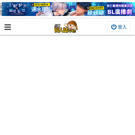
登入
BOOKY書集倉庫
同人作品
同人誌
同人周邊
同人數位作品
活動&消息
同人誌活動
最新消息
同人相關店家
宣傳&交流