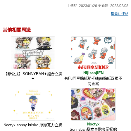
上傳於:
2023/01/26
更新於:
2023/02/08
檢舉此作品
其他相關周邊
NijisanjiEN
【非公式】SONNYBAN✦組合立牌
有Fu同享貼紙組-Fulgur貼紙四張不
✦
同圖案
Noctyx
Noctyx sonny brisko 厚壓克力立牌
Sonnyban桑本星點膜圖鑑貼