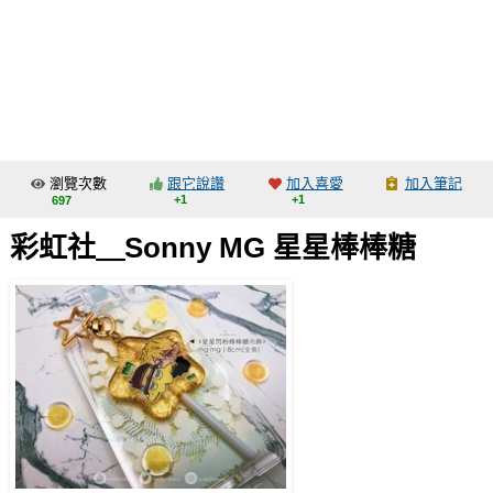
同人社團
工作委託
同人宣傳看板
繪圖藝廊
瀏覽次數
跟它說讚
加入喜愛
加入筆記
交流中心
+1
+1
697
攤位轉讓區
彩虹社＿Sonny MG 星星棒棒糖
會員功能選單
會員中心
註冊會員
登入