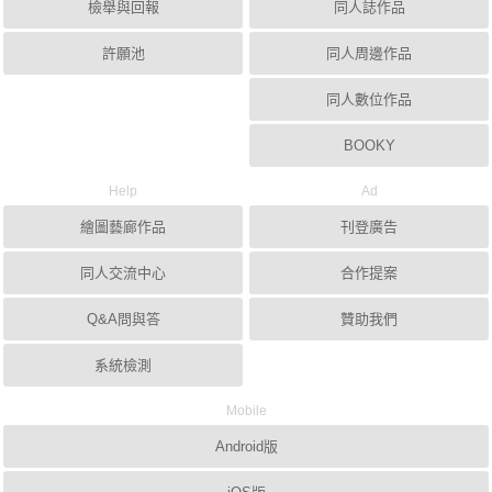
檢舉與回報
同人誌作品
許願池
同人周邊作品
同人數位作品
BOOKY
Help
Ad
繪圖藝廊作品
刊登廣告
同人交流中心
合作提案
Q&A問與答
贊助我們
系統檢測
Mobile
Android版