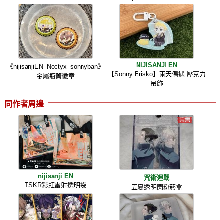
NIJISANJI EN
《nijisanjiEN_Noctyx_sonnyban》
【Sonny Brisko】雨天偶遇 壓克力
金屬瓶蓋徽章
吊飾
同作者周邊
nijisanji EN
咒術迴戰
TSKR彩虹雷射透明袋
五夏透明閃粉菸盒