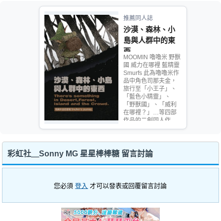
推薦同人誌
沙漠、森林、小
島與人群中的東
西
MOOMIN 嚕嚕米 野獸
國 威力在哪裡 藍精靈
Smurfs 此為嚕嚕米作
品中角色司那夫金，
旅行至「小王子」、
「藍色小精靈」、
「野獸國」、「威利
在哪裡？」…等四部
作品的二創同人作
品。
彩虹社＿Sonny MG 星星棒棒糖 留言討論
您必須
登入
才可以發表或回覆留言討論