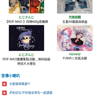
にじさんじ
咒術迴戰
【ROF-MAO 】四神600g塔羅牌
五夏A6霧面收納盒
nijisanji
にじさんじ
FUWA☆充氣泳圈
ROF-MAO連攤集點活動＿無料貼紙
明信片大禮包
宣傳小喇叭
文藝復興萬歲!!!
🌈彩虹社JP好朋友學生一起讀書