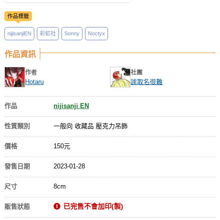
作品標籤
nijisanjiEN
彩虹社
Sonny
Noctyx
作品資訊
作者
社團
Hotaru
誒取名很難
作品
nijisanji EN
性質類別
一般向 收藏品 壓克力吊飾
價格
150元
發售日期
2023-01-28
尺寸
8cm
已完售不會加印(製)
販售狀態