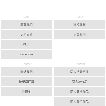
About
Policy
關於我們
隱私政策
更新履歷
免責聲明
Plurk
Facebook
Contact
Content
聯絡我們
同人活動資訊
檢舉與回報
同人誌作品
許願池
同人周邊作品
同人數位作品