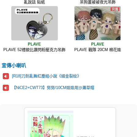
亂說話 貼紙
呆狗蓋被被夜光吊飾
PLAVE
PLAVE
PLAVE 52禮貌比讚閃粉壓克力吊飾
PLAVE 戰隊 20CM 棉花娃
宣傳小喇叭
[R18]刀劍亂舞紅塵組小說《綴金裂紋》
【NiCE2+CWT73】努努/10CM娃娃用沙灘草帽