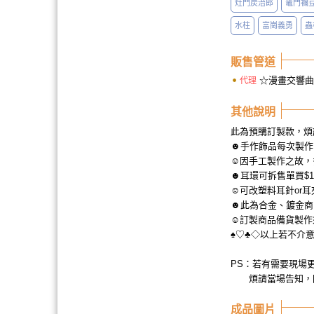
灶門炭治郎
竈門禰
水柱
富崗義勇
蟲
販售管道
☆漫畫交響
代理
其他說明
此為預購訂製款，煩
☻手作飾品每次製作
☺因手工製作之故，
☻耳環可拆售單買$1
☺可改塑料耳針or耳
☻此為合金、鍍金商
☺訂製商品備貨製作
♠♡♣◇以上若不介
PS：若有需要現場
煩請當場告知，因
成品圖片