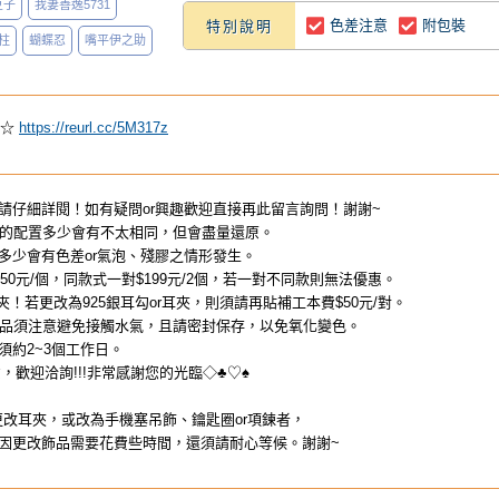
豆子
我妻善逸5731
色差注意
附包裝
特別說明
柱
蝴蝶忍
嘴平伊之助
曲☆
https://reurl.cc/5M317z
請仔細詳閱！如有疑問or興趣歡迎直接再此留言詢問！謝謝~
的配置多少會有不太相同，但會盡量還原。
多少會有色差or氣泡、殘膠之情形發生。
50元/個，同款式一對$199元/2個，若一對不同款則無法優惠。
夾！若更改為925銀耳勾or耳夾，則須請再貼補工本費$50元/對。
品須注意避免接觸水氣，且請密封保存，以免氧化變色。
須約2~3個工作日。
意，歡迎洽詢!!!非常感謝您的光臨◇♣♡♠
更改耳夾，或改為手機塞吊飾、鑰匙圈or項鍊者，
更改飾品需要花費些時間，還須請耐心等候。謝謝~