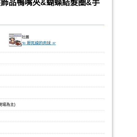
髮飾品鴨嘴夾&蝴蝶結髮圈&手
社團
☜ 壓死線的肉球 ☞
現場為主)