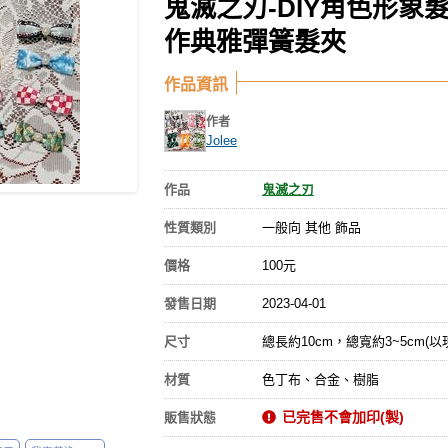
鬼滅之刃-DIY角色形象
作典雅彈簧髮夾
作品資訊
作者
Jolee
作品
鬼滅之刃
性質類別
一般向 其他 飾品
價格
100元
發售日期
2023-04-01
尺寸
總長約10cm，總寬約3~5cm(以
材質
色丁布、合金、樹脂
已完售不會加印(製)
販售狀態