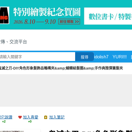
宣傳、交流平台
idolish7
YURI!!!
搜尋
鬼滅之刃-DIY角色形象髮飾品鴨嘴夾&amp;蝴蝶結髮圈&amp;手作典雅彈簧髮夾
跟它說讚
加入喜愛
加入筆記
+2
+0