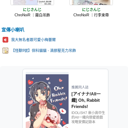
にじさんじ
にじさんじ
ChroNoiR ｜霧白吊飾
ChroNoiR ｜行李束帶
宣傳小喇叭
我大無名者跟可愛小梅蕾爾
【怪獸8號】保科貓貓 - 滴膠壓克力吊飾
推薦同人誌
[アイナナ/All一
織] Oh, Rabbit
Friends!
IDOLiSH7 衰小高中生
的All一織向戀愛遊戲
攻略安價記錄本