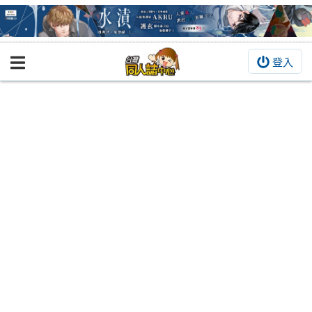
登入
BOOKY書集倉庫
同人作品
同人誌
同人周邊
同人數位作品
活動&消息
同人誌活動
最新消息
同人相關店家
宣傳&交流