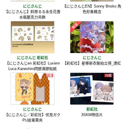
にじさんじ
【にじさんじEN】Sonny Brisko 角
【にじさんじ】鈴原るる永生花香
色形象概念
水瓶壓克力吊飾
にじさんじ 彩虹社
にじさんじ
【にじさんじen 彩虹社】Luxiem
【彩虹社】星導新衣裝拍立得_燙紅
Luca Kaneshiro閃膠滴膠貼紙
にじさんじ
彩虹社
【にじさんじ／彩虹社】伏見ガク
3SKM明信片
PU皮車票夾