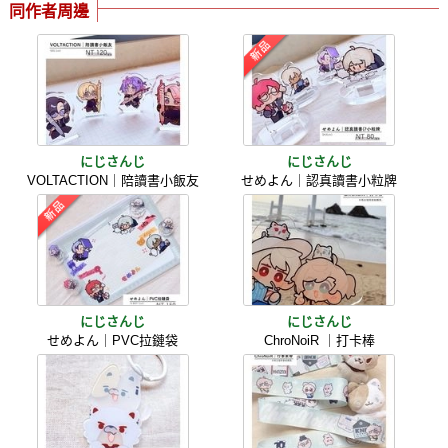
同作者周邊
にじさんじ
にじさんじ
VOLTACTION｜陪讀書小飯友
せめよん｜認真讀書小粒牌
にじさんじ
にじさんじ
せめよん｜PVC拉鏈袋
ChroNoiR ｜打卡棒