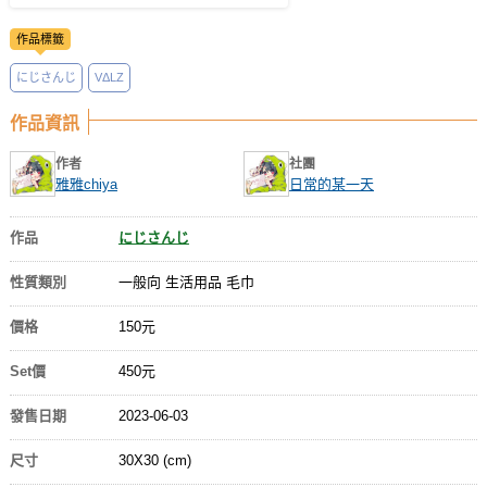
作品標籤
にじさんじ
VΔLZ
作品資訊
作者
社團
雅雅chiya
日常的某一天
作品
にじさんじ
性質類別
一般向 生活用品 毛巾
價格
150元
Set價
450元
發售日期
2023-06-03
尺寸
30X30 (cm)