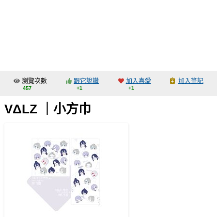
同人社團
工作委託
同人宣傳看板
繪圖藝廊
瀏覽次數
跟它說讚
加入喜愛
加入筆記
交流中心
+1
+1
457
攤位轉讓區
VΔLZ ｜小方巾
會員功能選單
會員中心
註冊會員
登入