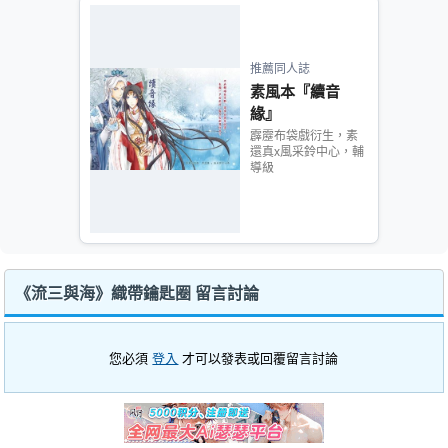
推薦同人誌
素風本『續音
緣』
霹靂布袋戲衍生，素
還真x風采鈴中心，輔
導級
《流三與海》織帶鑰匙圈 留言討論
您必須
登入
才可以發表或回覆留言討論