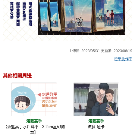
上傳於:
2023/05/31
更新於:
2023/06/19
檢舉此作品
其他相關周邊
灌籃高手
灌籃高手
【灌籃高手水戶洋平 - 3.2cm星幻胸
流良 透卡
章】