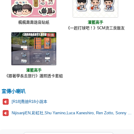
楓楓壽壽諧音貼紙
灌籃高手
《一起打球吧！》5CM流三良飯友
灌籃高手
《跟著學長去旅行》護照透卡套組
宣傳小喇叭
[R18]喬迪R18小說本
NijisanjiEN,彩虹社,Shu Yamino,Luca Kaneshiro, Ren Zotto, Sonny Brisko, NOVA, にじさんじ