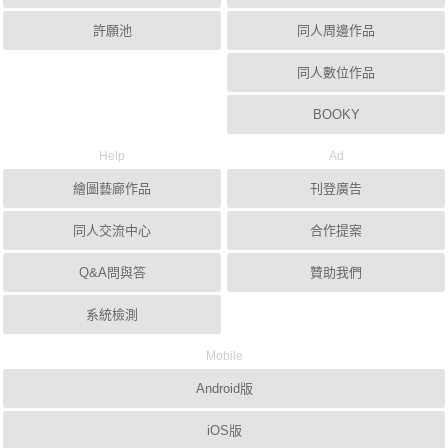
許願池
同人周邊作品
同人數位作品
BOOKY
Help
Ad
繪圖藝廊作品
刊登廣告
同人交流中心
合作提案
Q&A問與答
贊助我們
系統檢測
Mobile
Android版
iOS版