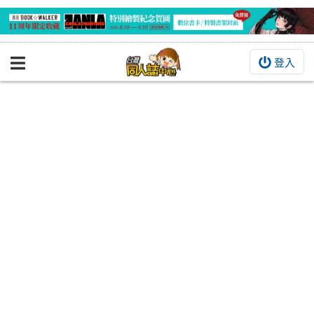
登入
BOOKY書集倉庫
同人作品
同人誌
同人周邊
同人數位作品
活動&消息
同人誌活動
最新消息
同人相關店家
宣傳&交流