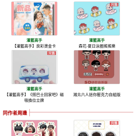
灌籃高手
灌籃高手
【灌籃高手】良彩燙金卡
森花-夏日泳圈搖搖樂
灌籃高手
灌籃高手
【灌籃高手】《搭巴士回家吧》磁
湘北六人迷你壓克力自組版
吸換位立牌
同作者周邊