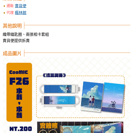
賣貨便
通販
楓林館
代理
其他說明
織帶鑰匙圈、兩張相卡套組
賣貨便提供拆賣
成品圖片