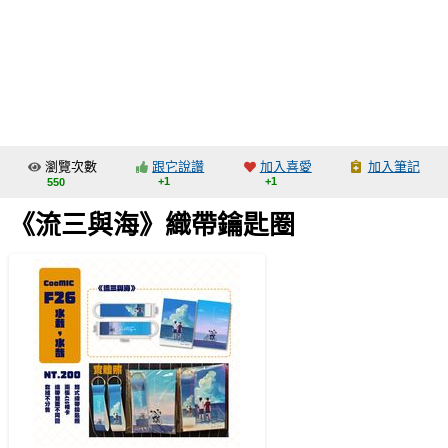
同人社團
工作委託
同人宣傳看板
繪圖藝廊
瀏覽次數
跟它說讚
加入喜愛
加入筆記
交流中心
+1
+1
550
攤位轉讓區
《流三與海》織帶鑰匙圈
會員功能選單
會員中心
註冊會員
登入