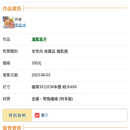
作品資訊
作者
柴此木
作品
灌籃高手
性質類別
女性向 收藏品 鑰匙圈
價格
200元
發售日期
2023-06-03
尺寸
織帶3X12CM本體 相卡4X6
材質
金屬、聚酯纖維 (特多龍)
量少
特別說明
販售管道