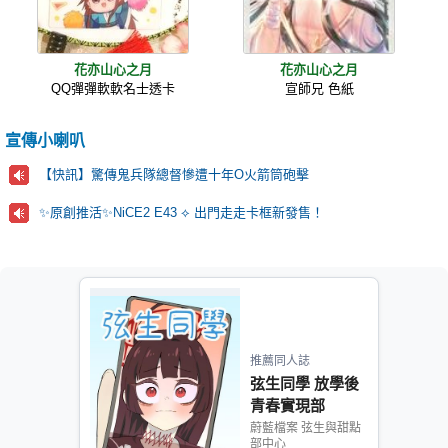
花亦山心之月
花亦山心之月
QQ彈彈軟軟名士透卡
宣師兄 色紙
宣傳小喇叭
【快訊】驚傳鬼兵隊總督慘遭十年O火箭筒砲擊
✨原創推活✨NiCE2 E43 ⟡ 出門走走卡框新發售！
推薦同人誌
弦生同學 放學後
青春實現部
蔚藍檔案 弦生與甜點
部中心