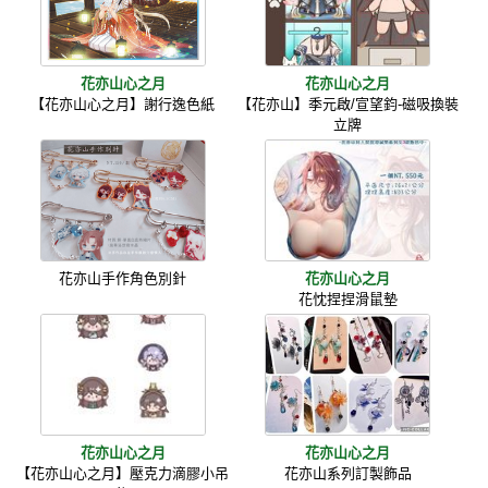
花亦山心之月
花亦山心之月
【花亦山心之月】謝行逸色紙
【花亦山】季元啟/宣望鈞-磁吸換裝
立牌
花亦山手作角色別針
花亦山心之月
花忱捏捏滑鼠墊
花亦山心之月
花亦山心之月
【花亦山心之月】壓克力滴膠小吊
花亦山系列訂製飾品