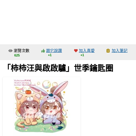
同人社團
工作委託
同人宣傳看板
繪圖藝廊
瀏覽次數
跟它說讚
加入喜愛
加入筆記
交流中心
+1
+1
625
攤位轉讓區
「柿柿汪與啟啟驢」世季鑰匙圈
會員功能選單
會員中心
註冊會員
登入