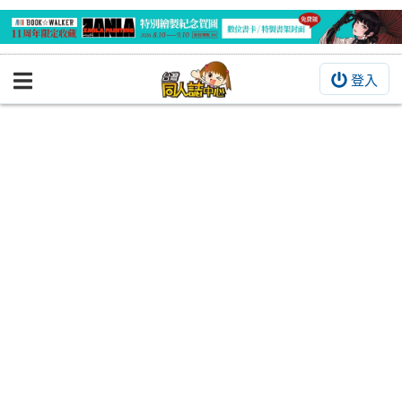
登入
BOOKY書集倉庫
同人作品
同人誌
同人周邊
同人數位作品
活動&消息
同人誌活動
最新消息
同人相關店家
宣傳&交流