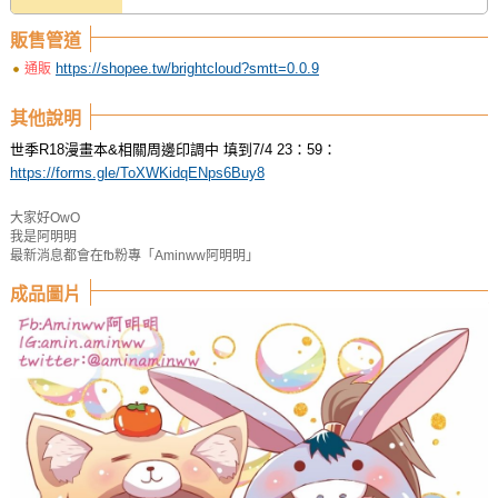
販售管道
https://shopee.tw/brightcloud?smtt=0.0.9
通販
其他說明
世季R18漫畫本&相關周邊印調中 填到7/4 23：59：
https://forms.gle/ToXWKidqENps6Buy8
大家好OwO
我是阿明明
最新消息都會在fb粉專「Aminww阿明明」
成品圖片