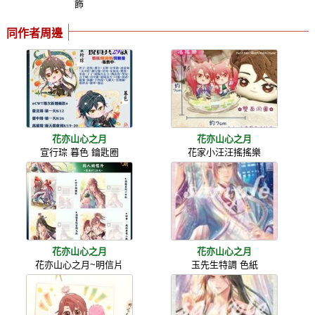
飾
同作者周邊
花亦山心之月
花亦山心之月
宣行琮 暮色 鑰匙圈
花家小汪汪搖搖樂
花亦山心之月
花亦山心之月
花亦山心之月~明信片
玉先生特調 色紙