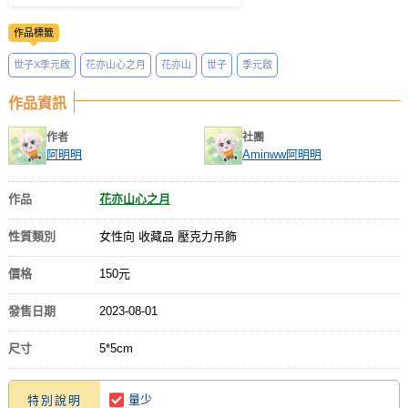
作品標籤
世子X季元啟
花亦山心之月
花亦山
世子
季元啟
作品資訊
作者
社團
阿明明
Aminww阿明明
作品
花亦山心之月
性質類別
女性向 收藏品 壓克力吊飾
價格
150元
發售日期
2023-08-01
尺寸
5*5cm
量少
特別說明