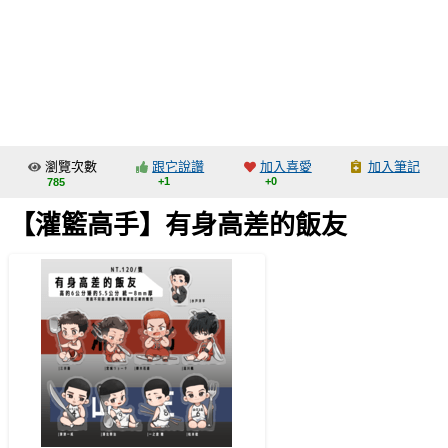
同人社團
工作委託
同人宣傳看板
繪圖藝廊
瀏覽次數
跟它說讚
加入喜愛
加入筆記
交流中心
+1
+0
785
攤位轉讓區
【灌籃高手】有身高差的飯友
會員功能選單
會員中心
註冊會員
登入