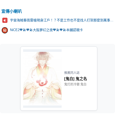
宣傳小喇叭
宇宙海賊春雨雷槍現身江戶！？不是工作也不是找人打架那麼到萬事屋的目的究竟是…？
NiCE2🧡🎤🧡🎤大阪夢幻之夜🧡🎤🧡🎤本舖認親卡
推薦同人誌
[鬼白] 鬼之名
鬼灯的冷徹 鬼白