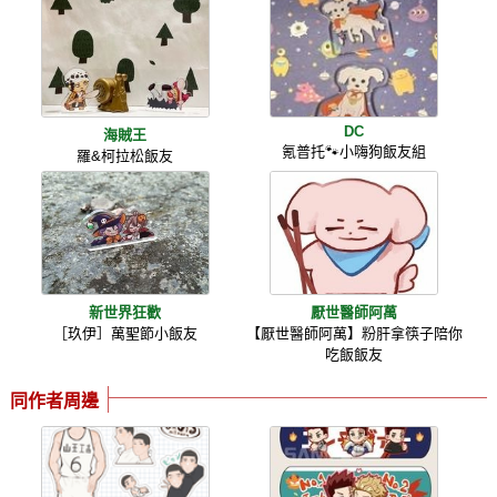
DC
海賊王
氪普托🐾小嗨狗飯友組
羅&柯拉松飯友
新世界狂歡
厭世醫師阿萬
［玖伊］萬聖節小飯友
【厭世醫師阿萬】粉肝拿筷子陪你
吃飯飯友
同作者周邊