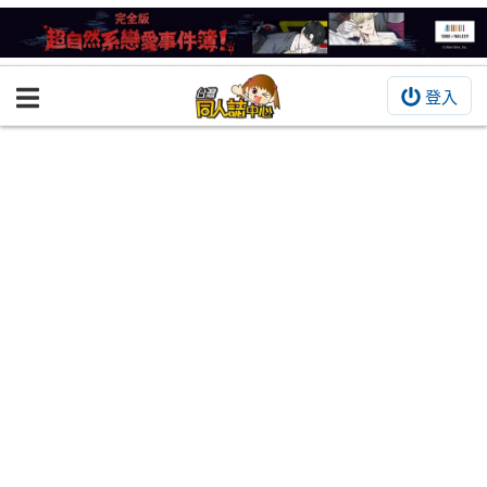
登入
BOOKY書集倉庫
同人作品
同人誌
同人周邊
同人數位作品
活動&消息
同人誌活動
最新消息
同人相關店家
宣傳&交流