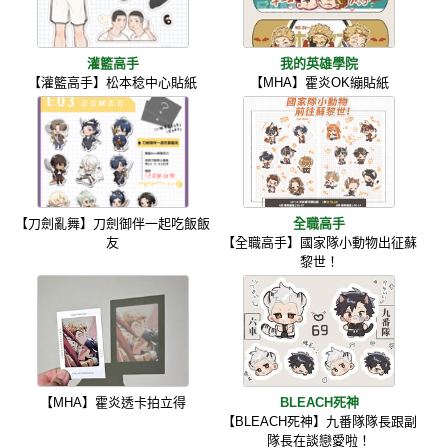
灌籃高手
我的英雄學院
【灌籃高手】松本稔中心貼紙
【MHA】霍炎OK繃貼紙
【刀劍亂舞】刀劍御伴一起吃飯飯
全職高手
友
【全職高手】國家隊小動物出征蘇
黎世！
【MHA】霍炎透卡拍立得
BLEACH死神
【BLEACH死神】九番隊隊長跟副
隊長在談戀愛啦！