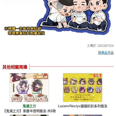
上傳於:
2023/07/24
檢舉此作品
其他相關周邊
鬼滅之刃
Luxiem/Noctyx貓貓趴趴系列飯友
【鬼滅之刃】漸層半透明飯友-共6款