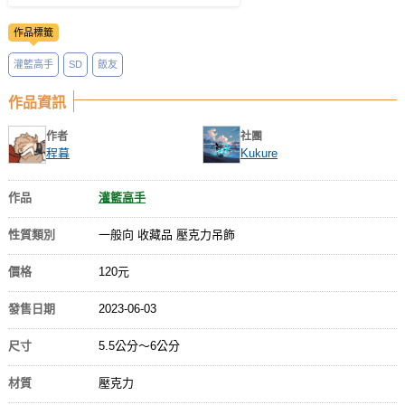
作品標籤
灌籃高手
SD
飯友
作品資訊
作者
社團
程暮
Kukure
作品
灌籃高手
性質類別
一般向 收藏品 壓克力吊飾
價格
120元
發售日期
2023-06-03
尺寸
5.5公分～6公分
材質
壓克力