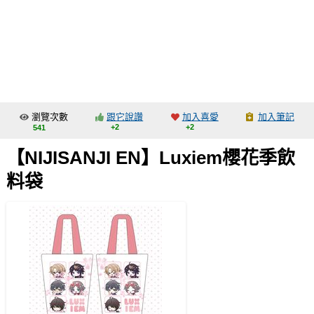
同人社團
工作委託
同人宣傳看板
繪圖藝廊
瀏覽次數
跟它說讚
加入喜愛
加入筆記
交流中心
+2
+2
541
攤位轉讓區
【NIJISANJI EN】Luxiem櫻花季飲
會員功能選單
料袋
會員中心
註冊會員
登入