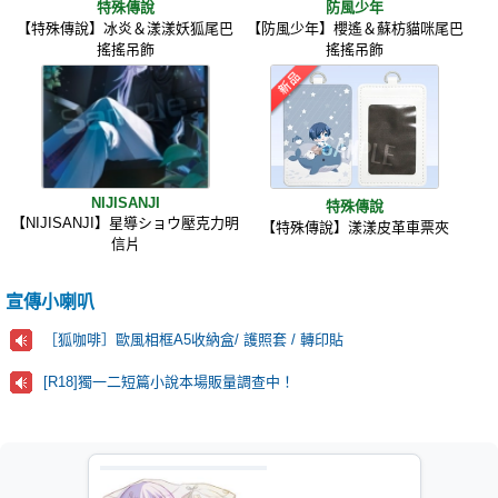
特殊傳說
防風少年
【特殊傳說】冰炎＆漾漾妖狐尾巴
【防風少年】櫻遙＆蘇枋貓咪尾巴
搖搖吊飾
搖搖吊飾
NIJISANJI
特殊傳說
【NIJISANJI】星導ショウ壓克力明
【特殊傳說】漾漾皮革車票夾
信片
宣傳小喇叭
［狐咖啡］歐風相框A5收納盒/ 護照套 / 轉印貼
[R18]獨一二短篇小說本場販量調查中！