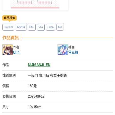
作品標籤
Luxiem
Mysta
Shu
Vox
Luca
Ike
作品資訊
作者
社團
咪子
雪花糖
作品
NIJISANJI_EN
性質類別
一般向 實用品 布製手提袋
價格
180元
發售日期
2023-08-12
尺寸
19x15cm