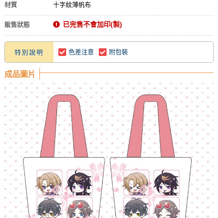
材質
十字紋薄帆布
已完售不會加印(製)
販售狀態
色差注意
附包裝
特別說明
成品圖片