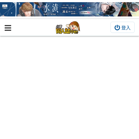
登入
BOOKY書集倉庫
同人作品
同人誌
同人周邊
同人數位作品
活動&消息
同人誌活動
最新消息
同人相關店家
宣傳&交流