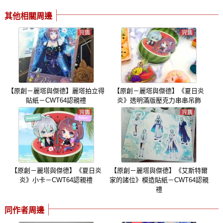
其他相關周邊
【原創－麗塔與傑德】麗塔拍立得
【原創－麗塔與傑德】《夏日炎
貼紙－CWT64認親禮
炎》透明滿版壓克力串串吊飾
【原創－麗塔與傑德】《夏日炎
【原創－麗塔與傑德】《艾斯特爾
炎》小卡－CWT64認親禮
家的諸位》模造貼紙－CWT64認親
禮
同作者周邊