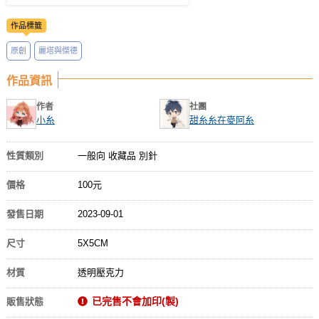
作品標籤
原創
麗塔與傑德
作品資訊
作者
社團
小糸
甜糸糸在麥阿糸
性質類別
一般向 收藏品 別針
價格
100元
發售日期
2023-09-01
尺寸
5X5CM
材質
透明壓克力
已完售不會加印(製)
販售狀態