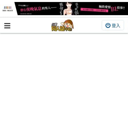
登入
BOOKY書集倉庫
同人作品
同人誌
同人周邊
同人數位作品
活動&消息
同人誌活動
最新消息
同人相關店家
宣傳&交流