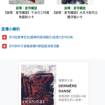
崩壞：星穹鐵道
崩壞：星穹鐵道
【崩壞：星穹鐵道】千冶刃三吋圓
【崩壞：星穹鐵道】大月卡飲月立
角鐳射小卡
體浮銀小卡
宣傳小喇叭
[R18][原神空右]極樂的絕頂融化(洛恩X空X杜林)
[R18]NICE首販緋爾X穆寇達深夜活動
推薦同人誌
DERNIÈRE
DANSE
總督諜影 在吳霜4-6結
局後發生的小故事。