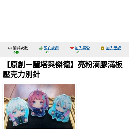
同人社團
工作委託
同人宣傳看板
繪圖藝廊
瀏覽次數
跟它說讚
加入喜愛
加入筆記
交流中心
+1
+1
445
攤位轉讓區
【原創－麗塔與傑德】亮粉滴膠滿板
會員功能選單
壓克力別針
會員中心
註冊會員
登入