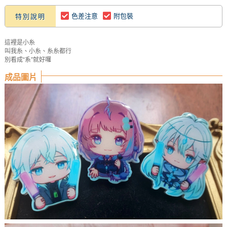
色差注意
附包裝
特別說明
這裡是小糸
叫我糸、小糸、糸糸都行
別看成“系”就好囉
成品圖片