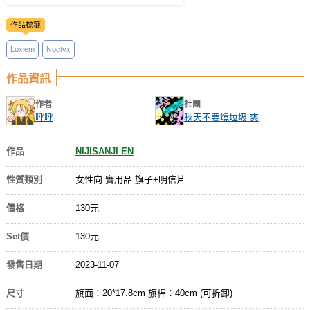
作品標籤
Luxiem
Noctyx
作品資訊
作者
社團
呼呼
秋天不要燒垃圾˙爽
作品
NIJISANJI EN
性質類別
女性向 實用品 旗子+明信片
價格
130元
Set價
130元
發售日期
2023-11-07
尺寸
旗面：20*17.8cm 旗桿：40cm (可拆卸)