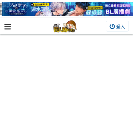
登入
BOOKY書集倉庫
同人作品
同人誌
同人周邊
同人數位作品
活動&消息
同人誌活動
最新消息
同人相關店家
宣傳&交流