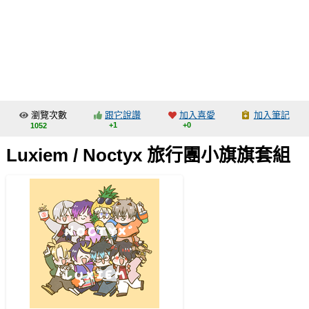
同人社團
工作委託
同人宣傳看板
繪圖藝廊
瀏覽次數
跟它說讚
加入喜愛
加入筆記
交流中心
+1
+0
1052
攤位轉讓區
Luxiem / Noctyx 旅行團小旗旗套組
會員功能選單
會員中心
註冊會員
登入