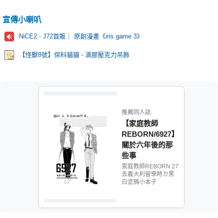
宣傳小喇叭
NiCE2 - J72首販｜ 原創漫畫《iris game 3》
【怪獸8號】保科貓貓 - 滴膠壓克力吊飾
推薦同人誌
【家庭教師
REBORN/6927】
關於六年後的那
些事
家庭教師REBORN 27
去義大利留學時ㄉ黑
白塗鴉小本子