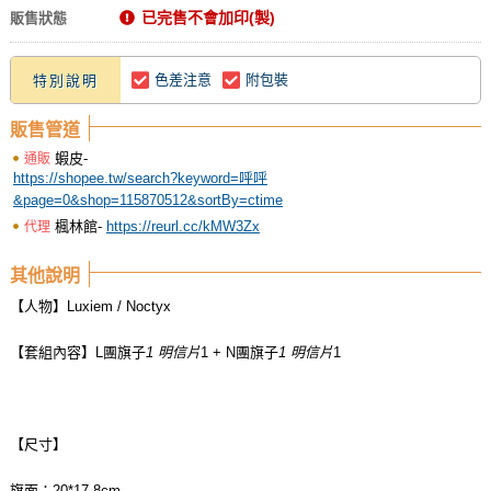
已完售不會加印(製)
販售狀態
色差注意
附包裝
特別說明
販售管道
蝦皮-
通販
https://shopee.tw/search?keyword=呼呼
&page=0&shop=115870512&sortBy=ctime
楓林館-
https://reurl.cc/kMW3Zx
代理
其他說明
【人物】Luxiem / Noctyx
【套組內容】L團旗子
1 明信片
1 + N團旗子
1 明信片
1
【尺寸】
旗面：20*17.8cm