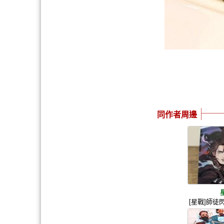
同作者周邊
[星戰]師