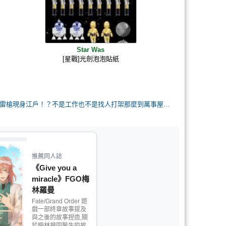
Star Was
[星戰]光劍泡泡貼紙
宇宙海賊春雨雷槍現身江戶！？不是工作也不是找人打架那麼到萬事屋的目的究竟是…？
推薦同人誌
《Give you a
miracle》FGO梅
林羅曼
Fate/Grand Order 遊
戲一部終章故事提及
與之後的故事捏造,關
於梅林撈回醫生的故