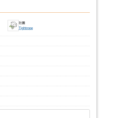
社團
Tightrope