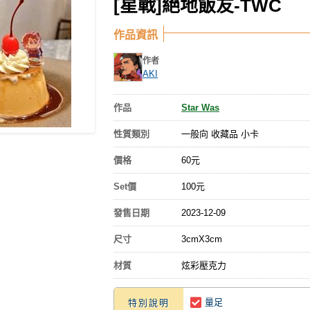
[星戰]絕地飯友-TWC
作品資訊
作者
AKI
作品
Star Was
性質類別
一般向 收藏品 小卡
價格
60元
Set價
100元
發售日期
2023-12-09
尺寸
3cmX3cm
材質
炫彩壓克力
量足
特別說明