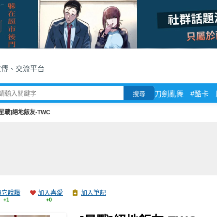
宣傳、交流平台
刀劍亂舞
#酷卡
搜尋
[星戰]絕地飯友-TWC
跟它說讚
加入喜愛
加入筆記
+1
+0