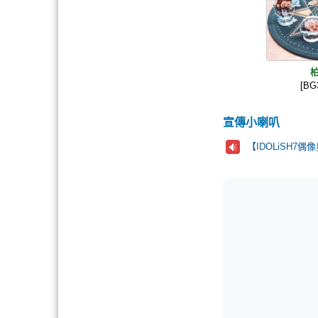
[B
宣傳小喇叭
【IDOLiSH7