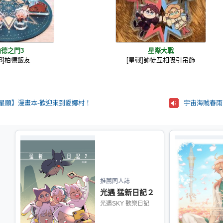
柏德之門3
星際大戰
G3]柏德飯友
[星戰]師徒互相吸引吊飾
偶像星願】漫畫本-歡迎來到愛娜村！
推薦同人誌
光遇 猛新日記２
光遇SKY 歡樂日記