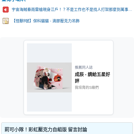
宇宙海賊春雨雷槍現身江戶！？不是工作也不是找人打架那麼到萬事屋的目的究竟是…？
【怪獸8號】保科貓貓 - 滴膠壓克力吊飾
推薦同人誌
成辰 - 請給五星好
評
我培育的S級們
莉可小隊！彩虹壓克力自組版 留言討論