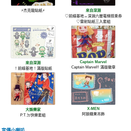
⚡杰克龍貼紙⚡
來自深淵
♡前線基地↔深淵六層電梯搭乘券
♡雷射貼紙三入套組
Captain Marvel
來自深淵
Captain Marvel!! 滿版徽章
！前線基地！滿版貼紙
X-MEN
大娛樂家
阿狼糖果吊飾
P.T.ㄉ快樂套組
宣傳小喇叭