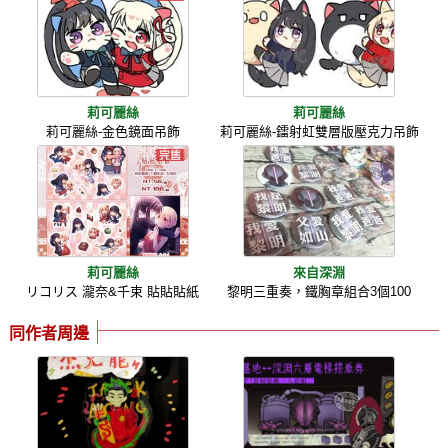
莉可麗絲
莉可麗絲
莉可麗絲-金色鏡面吊飾
莉可麗絲-鐳射虹雙層版壓克力吊飾
莉可麗絲
來自深淵
リコリス 瀧奈&千束 貼貼貼紙
黎明三重奏，鐵胸章組合3個100
同作者周邊