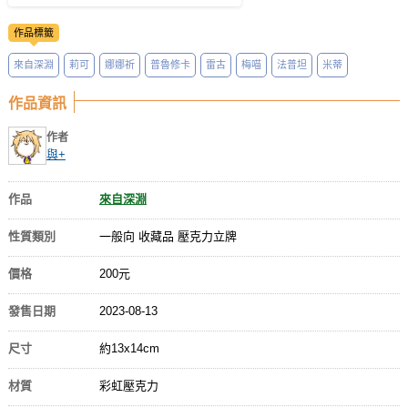
作品標籤
來自深淵
莉可
娜娜祈
普魯修卡
雷古
梅喵
法普坦
米蒂
作品資訊
作者
與+
作品
來自深淵
性質類別
一般向 收藏品 壓克力立牌
價格
200元
發售日期
2023-08-13
尺寸
約13x14cm
材質
彩虹壓克力