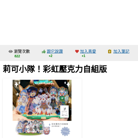
同人社團
工作委託
同人宣傳看板
繪圖藝廊
瀏覽次數
跟它說讚
加入喜愛
加入筆記
交流中心
+2
+1
822
攤位轉讓區
莉可小隊！彩虹壓克力自組版
會員功能選單
會員中心
註冊會員
登入