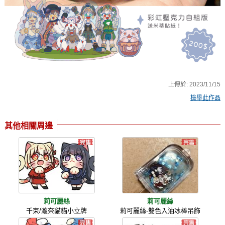
上傳於:
2023/11/15
檢舉此作品
其他相關周邊
莉可麗絲
莉可麗絲
千束/瀧奈貓貓小立牌
莉可麗絲-雙色入油冰棒吊飾