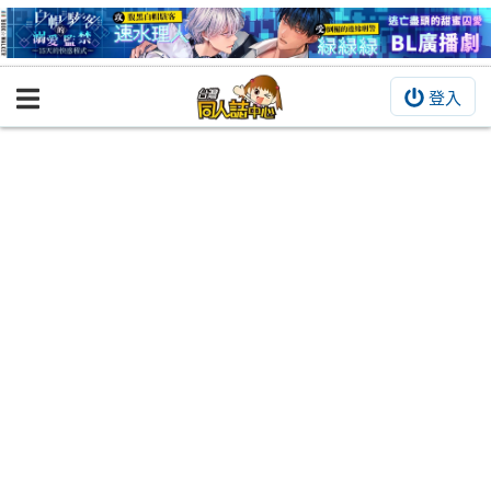
登入
BOOKY書集倉庫
同人作品
同人誌
同人周邊
同人數位作品
活動&消息
同人誌活動
最新消息
同人相關店家
宣傳&交流