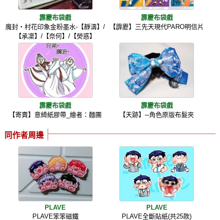
霹靂布袋戲
霹靂布袋戲
魔封‧村花印象金粉墨水-【靜濤】/
【霹靂】三先天現代PARO明信片
【承凜】/【奈何】/【熒惑】
霹靂布袋戲
霹靂布袋戲
【寄賣】意綺紙膠帶_繪者：麵團
【天跡】─角色原版布髮夾
同作者周邊
PLAVE
PLAVE
PLAVE笨笨磁鐵
PLAVE全斷貼紙(共25款)