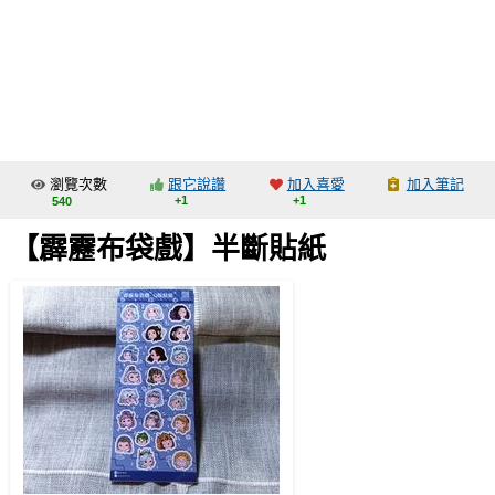
同人社團
工作委託
同人宣傳看板
繪圖藝廊
瀏覽次數
跟它說讚
加入喜愛
加入筆記
交流中心
+1
+1
540
攤位轉讓區
【霹靂布袋戲】半斷貼紙
會員功能選單
會員中心
註冊會員
登入