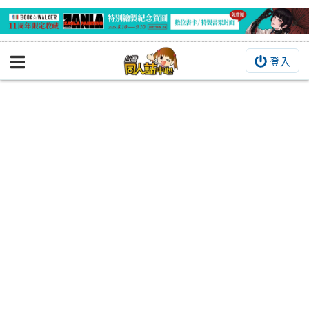
登入
BOOKY書集倉庫
同人作品
同人誌
同人周邊
同人數位作品
活動&消息
同人誌活動
最新消息
同人相關店家
宣傳&交流