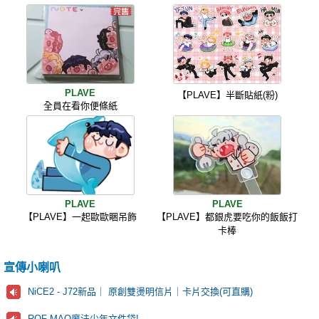
PLAVE
【PLAVE】半斷貼紙(粉)
全員在看你便條紙
PLAVE
PLAVE
【PLAVE】一起歐歐睏吊飾
【PLAVE】都銀虎要吃你的飯飯打
卡棒
宣傳小喇叭
NiCE2 - J72新品｜ 原創雙燙明信片｜卡片交換(可直購)
ROF-MAO魔法少年文件袋!