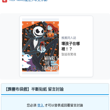
推薦同人誌
壞孩子在哪
裡！？
聖誕夜驚魂
【霹靂布袋戲】半斷貼紙 留言討論
您必須
登入
才可以發表或回覆留言討論