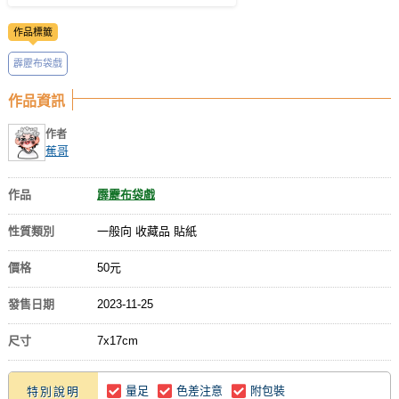
作品標籤
霹靂布袋戲
作品資訊
作者
蕉哥
作品
霹靂布袋戲
性質類別
一般向 收藏品 貼紙
價格
50元
發售日期
2023-11-25
尺寸
7x17cm
量足
色差注意
附包裝
特別說明