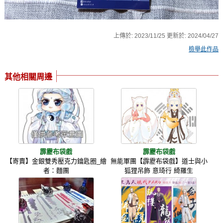
上傳於:
2023/11/25
更新於:
2024/04/27
檢舉此作品
其他相關周邊
霹靂布袋戲
霹靂布袋戲
【寄賣】金銀雙秀壓克力鑰匙圈_繪
無能軍團【霹靂布袋戲】道士與小
者：麵團
狐狸吊飾 意琦行 綺羅生