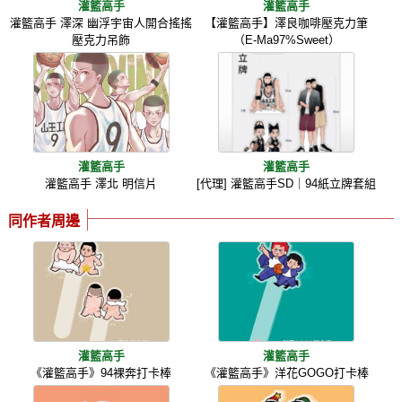
灌籃高手
灌籃高手
灌籃高手 澤深 幽浮宇宙人開合搖搖
【灌籃高手】澤良咖啡壓克力筆
壓克力吊飾
（E-Ma97%Sweet）
灌籃高手
灌籃高手
灌籃高手 澤北 明信片
[代理] 灌籃高手SD｜94紙立牌套組
同作者周邊
灌籃高手
灌籃高手
《灌籃高手》94裸奔打卡棒
《灌籃高手》洋花GOGO打卡棒