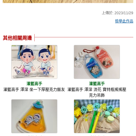
上傳於:
2023/11/29
檢舉此作品
其他相關周邊
灌籃高手
灌籃高手
灌籃高手 澤深 坐一下厚壓克力飯友
灌籃高手 澤深 流花 寶特瓶搖搖壓
克力吊飾