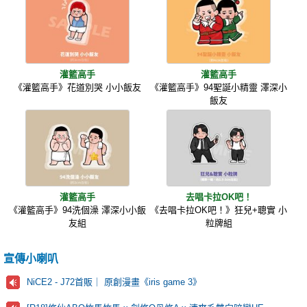
灌籃高手
灌籃高手
《灌籃高手》花道別哭 小小飯友
《灌籃高手》94聖誕小精靈 澤深小
飯友
灌籃高手
去唱卡拉OK吧！
《灌籃高手》94洗個澡 澤深小小飯
《去唱卡拉OK吧！》狂兒+聰實 小
友組
粒牌組
宣傳小喇叭
NiCE2 - J72首販｜ 原創漫畫《iris game 3》