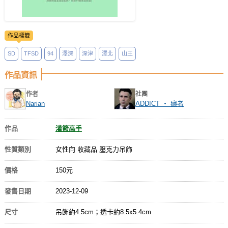
作品標籤
SD
TFSD
94
澤深
深津
澤北
山王
作品資訊
作者
社團
Narian
ADDICT ‧ 癮者
作品
灌籃高手
性質類別
女性向 收藏品 壓克力吊飾
價格
150元
發售日期
2023-12-09
尺寸
吊飾約4.5cm；透卡約8.5x5.4cm