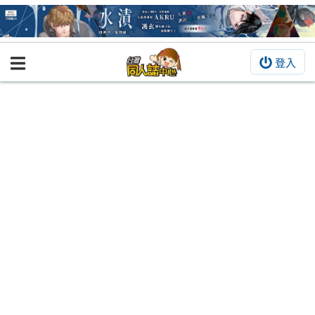
登入
BOOKY書集倉庫
同人作品
同人誌
同人周邊
同人數位作品
活動&消息
同人誌活動
最新消息
同人相關店家
宣傳&交流