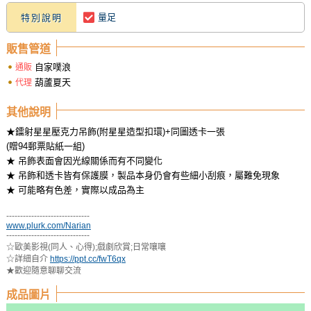
量足
特別說明
販售管道
自家噗浪
通販
葫蘆夏天
代理
其他說明
★鐳射星星壓克力吊飾(附星星造型扣環)+同圖透卡一張
(贈94郵票貼紙一組)
★ 吊飾表面會因光線關係而有不同變化
★ 吊飾和透卡皆有保護膜，製品本身仍會有些細小刮痕，屬難免現象
★ 可能略有色差，實際以成品為主
------------------------------
www.plurk.com/Narian
------------------------------
☆歐美影視(同人、心得);戲劇欣賞;日常嚷嚷
☆詳細自介
https://ppt.cc/fwT6qx
★歡迎隨意聊聊交流
成品圖片