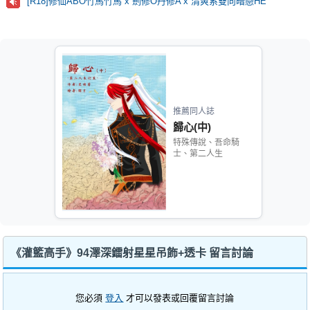
[R18]修仙ABO竹馬竹馬 x 劍修O丹修A x 清爽系雙向暗戀HE
推薦同人誌
歸心(中)
特殊傳說、吾命騎
士、第二人生
《灌籃高手》94澤深鐳射星星吊飾+透卡 留言討論
您必須
登入
才可以發表或回覆留言討論