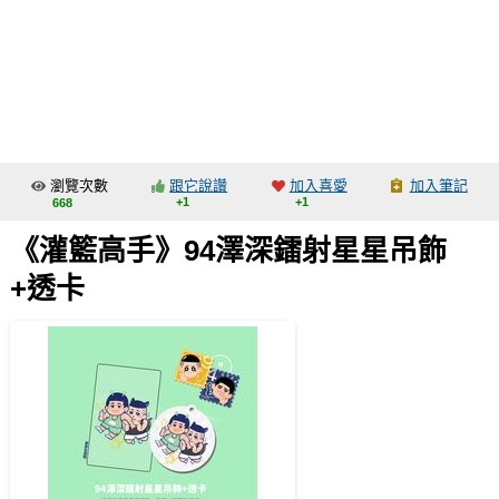
同人社團
工作委託
同人宣傳看板
繪圖藝廊
瀏覽次數
跟它說讚
加入喜愛
加入筆記
交流中心
+1
+1
668
攤位轉讓區
《灌籃高手》94澤深鐳射星星吊飾
會員功能選單
+透卡
會員中心
註冊會員
登入