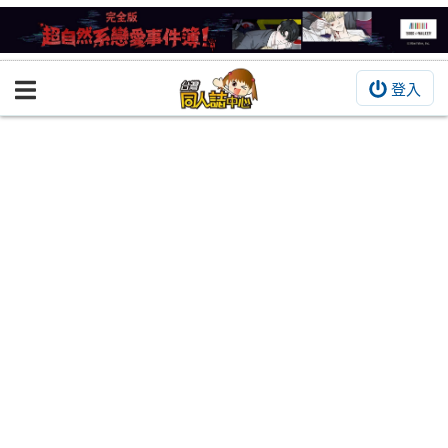
登入
BOOKY書集倉庫
同人作品
同人誌
同人周邊
同人數位作品
活動&消息
同人誌活動
最新消息
同人相關店家
宣傳&交流