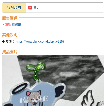
量足
特別說明
販售管道
賣貨便
通販
其他說明
✣ 噗浪：
https://www.plurk.com/kgbplay2157
成品圖片