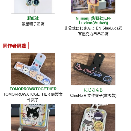
彩虹社
Nijisanji(彩虹社)EN-
Luxiem(Vtuber))
飯屋糰子吊飾
非公式にじさんじ EN Shu/Luca彩
窗壓克力串串吊飾
同作者周邊
TOMORROWXTOGETHER
にじさんじ
TOMORROWXTOGETHER 飯製文
ChroNoiR 文件夾子(磁吸款)
件夾子