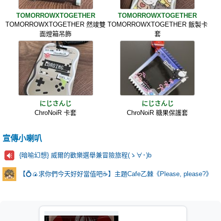
TOMORROWXTOGETHER
TOMORROWXTOGETHER
TOMORROWXTOGETHER 然竣雙
TOMORROWXTOGETHER 飯製卡
面燈箱吊飾
套
にじさんじ
にじさんじ
ChroNoiR 卡套
ChroNoiR 糖果保護套
宣傳小喇叭
{暗喻幻想} 威爾的歡樂選舉兼冒險旅程(ゝ∀･)b
【💍🍙求你們今天好好當值吧☕️】主題Cafe乙棘《Please, please?》