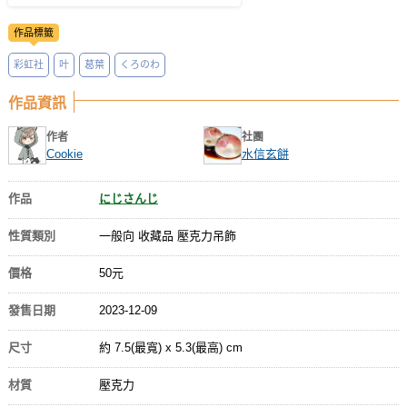
作品標籤
彩虹社
叶
葛葉
くろのわ
作品資訊
作者
社團
Cookie
水信玄餅
作品
にじさんじ
性質類別
一般向 收藏品 壓克力吊飾
價格
50元
發售日期
2023-12-09
尺寸
約 7.5(最寬) x 5.3(最高) cm
材質
壓克力