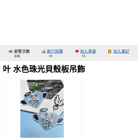
同人社團
工作委託
同人宣傳看板
繪圖藝廊
瀏覽次數
跟它說讚
加入喜愛
加入筆記
交流中心
+1
+1
636
攤位轉讓區
叶 水色珠光貝殼板吊飾
會員功能選單
會員中心
註冊會員
登入