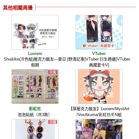
其他相關周邊
Luxiem
VTuber
Shu&Ike(冷色組)壓克力飯友—夏日
[野清記事]VTuber.衍生週邊[VTuber.
假期
典藏套卡V]
彩虹社
【厚壓克力飯友】Luxiem/MystArt
泡泡貼紙（共3款）
/VoxAkuma/彩虹社/EN組