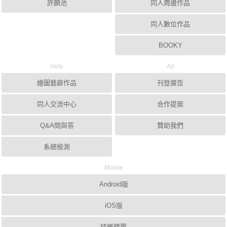
許願池
同人周邊作品
同人數位作品
BOOKY
Help
Ad
繪圖藝廊作品
刊登廣告
同人交流中心
合作提案
Q&A問與答
贊助我們
系統檢測
Mobile
Android版
iOS版
結帳精靈