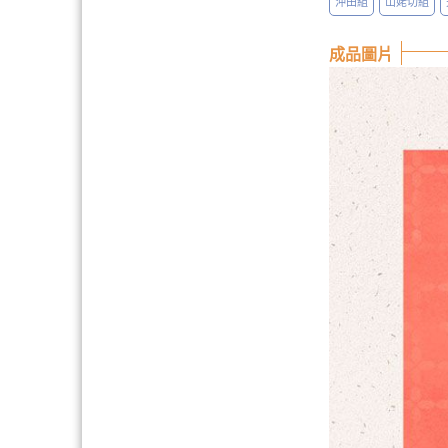
沖田組
山姥切組
成品圖片