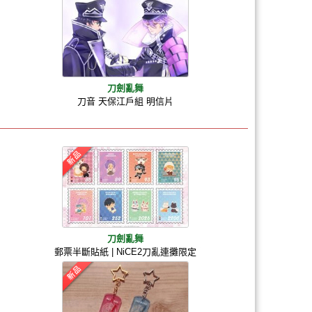
刀劍亂舞
刀音 天保江戶組 明信片
刀劍亂舞
郵票半斷貼紙 | NiCE2刀亂連攤限定