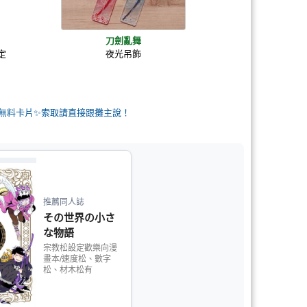
刀劍亂舞
定
夜光吊飾
️無料卡片✨️索取請直接跟攤主說！
推薦同人誌
その世界の小さ
な物語
宗教松設定歡樂向漫
畫本/速度松、數字
松、材木松有