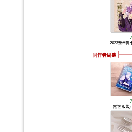
2023新年賀卡
同作者周邊
(暫無販售)