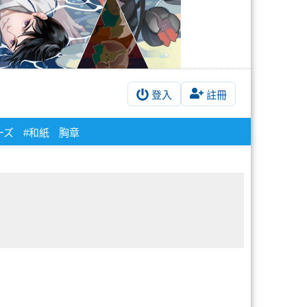
登入
註冊
ーズ
#和紙
胸章