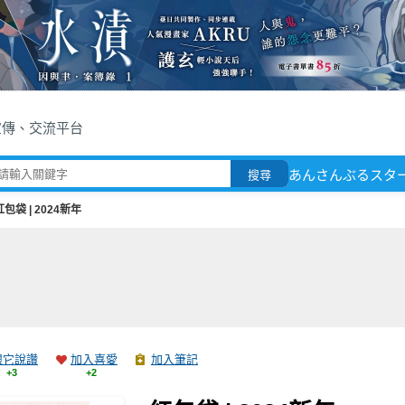
宣傳、交流平台
あんさんぶるスタ
搜尋
紅包袋 | 2024新年
跟它說讚
加入喜愛
加入筆記
+3
+2