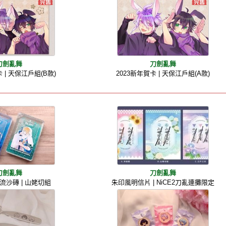
刀劍亂舞
刀劍亂舞
 | 天保江戶組(B款)
2023新年賀卡 | 天保江戶組(A款)
刀劍亂舞
刀劍亂舞
 流沙磚 | 山姥切組
朱印風明信片 | NiCE2刀亂連攤限定