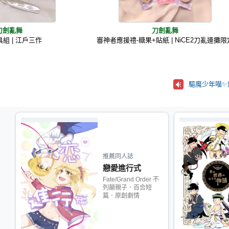
刀劍亂舞
刀劍亂舞
組 | 江戶三作
審神者應援禮-糖果+貼紙 | NiCE2刀亂連攤限
驅魔少年喵✨
推薦同人誌
戀愛進行式
Fate/Grand Order 不
列顛親子．百合短
篇．原創劇情