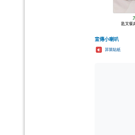
匙叉餐具
宣傳小喇叭
菲葉貼紙