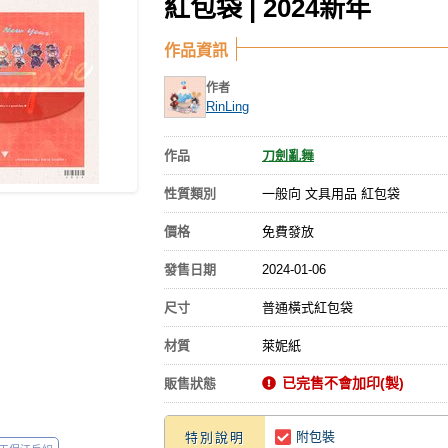
紅包袋 | 2024新年
作品資訊
作者
RinLing
作品
刀劍亂舞
性質類別
一般向 文具用品 紅包袋
價格
免費發放
發售日期
2024-01-06
尺寸
普通橫式紅包袋
材質
萊妮紙
已完售不會加印(製)
販售狀態
附包裝
特別說明