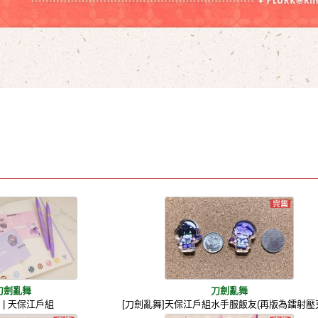
刀劍亂舞
刀劍亂舞
 | 天保江戶組
[刀劍亂舞]天保江戶組水手服飯友(再版為鐳射壓