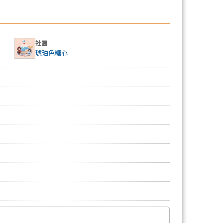
社團
琥珀色糖心