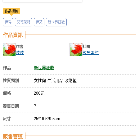
作品標籤
伊得
艾德蒙特
伊艾
新世界狂歡
作品資訊
作者
社團
吱吱
鮪魚蛋餅
作品
新世界狂歡
性質類別
女性向 生活用品 收納籃
價格
200元
發售日期
?
尺寸
25*16.5*9.5cm
販售管道