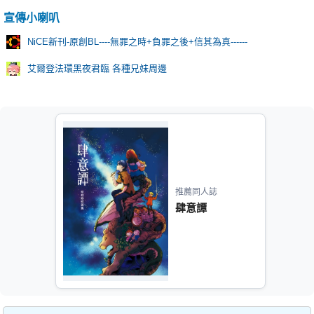
宣傳小喇叭
NiCE新刊-原創BL----無罪之時+負罪之後+信其為真------
艾爾登法環黑夜君臨 各種兄妹周邊
推薦同人誌
肆意譚