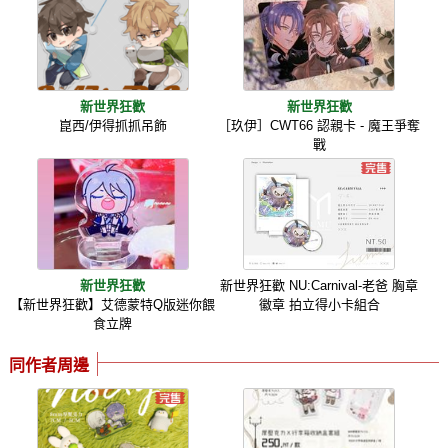
新世界狂歡
新世界狂歡
崑西/伊得抓抓吊飾
［玖伊］CWT66 認親卡 - 魔王爭奪
戰
新世界狂歡
新世界狂歡 NU:Carnival-老爸 胸章
【新世界狂歡】艾德蒙特Q版迷你餵
徽章 拍立得小卡組合
食立牌
同作者周邊