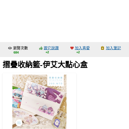
同人社團
工作委託
同人宣傳看板
繪圖藝廊
瀏覽次數
跟它說讚
加入喜愛
加入筆記
交流中心
+2
+2
684
攤位轉讓區
摺疊收納籃-伊艾大點心盒
會員功能選單
會員中心
註冊會員
登入