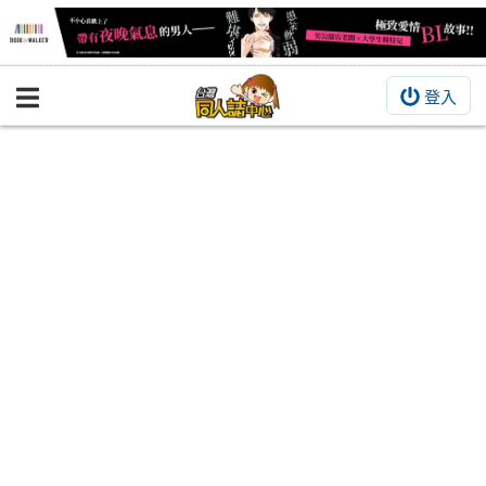
登入
BOOKY書集倉庫
同人作品
同人誌
同人周邊
同人數位作品
活動&消息
同人誌活動
最新消息
同人相關店家
宣傳&交流