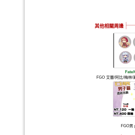
其他相關周邊
Fate
FGO 艾蕾/阿比/梅林/
FGO男