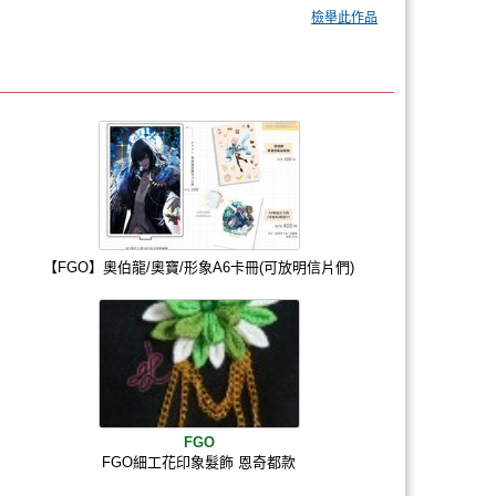
檢舉此作品
【FGO】奧伯龍/奧寶/形象A6卡冊(可放明信片們)
FGO
FGO細工花印象髮飾 恩奇都款