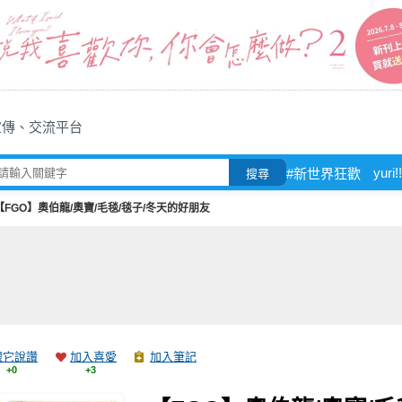
宣傳、交流平台
yuri!
#新世界狂歡
搜尋
【FGO】奧伯龍/奧寶/毛毯/毯子/冬天的好朋友
跟它說讚
加入喜愛
加入筆記
+0
+3