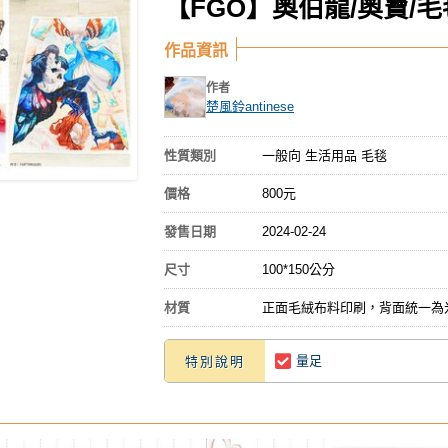
【FGO】奧伯龍/奧寶/
作品資訊
作者
楚風鈴antinese
性質類別
一般向 生活用品 毛毯
價格
800元
發售日期
2024-02-24
尺寸
100*150公分
材質
正面毛絨布料印刷，背面統一為
量足
特別說明