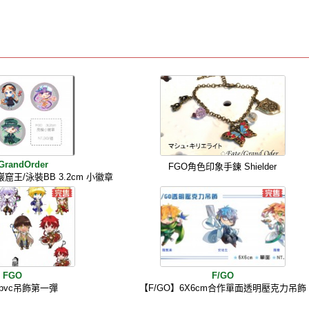
/GrandOrder
FGO角色印象手鍊 Shielder
巖窟王/泳裝BB 3.2cm 小徽章
FGO
F/GO
 pvc吊飾第一彈
【F/GO】6X6cm合作單面透明壓克力吊飾