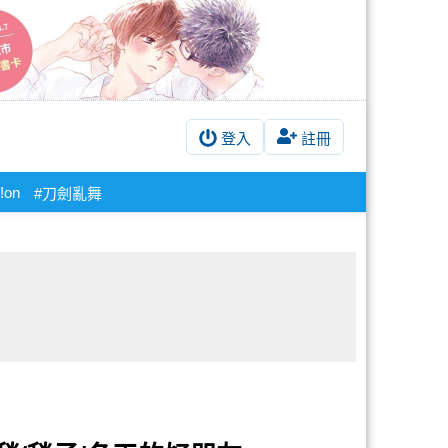
登入
註冊
!!on
#刀劍亂舞