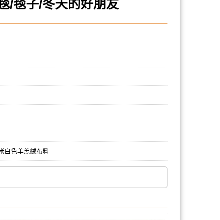
毛毯/毯子/冬天的好朋友
米白色羊羔絨布料