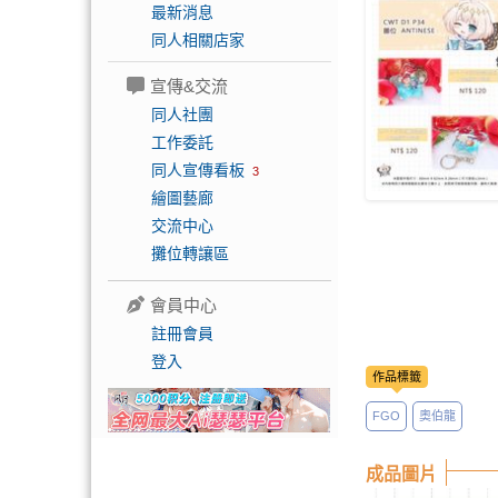
最新消息
同人相關店家
宣傳&交流
同人社團
工作委託
同人宣傳看板
3
繪圖藝廊
交流中心
攤位轉讓區
會員中心
註冊會員
登入
作品標籤
FGO
奧伯龍
成品圖片