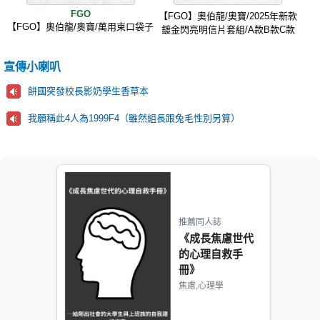
FGO
【FGO】奧伯龍/奧寶/2025年新款
【FGO】奧伯龍/奧寶/萬用束口袋子
鍍金閃亮明信片套組/A款B款C款
宣傳小喇叭
餅國突發校長影奶學生香草本
我願稱此4人為1999F4（雖然組長跟兔毛性別另算）
推薦同人誌
《成長焦慮世代
的心理自救手
冊》
焦慮,心理學