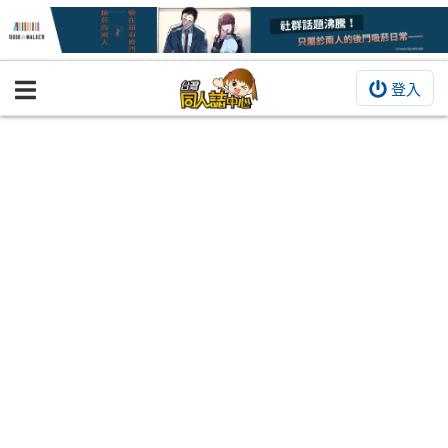
登入
BOOKY書集倉庫
同人作品
同人誌
同人周邊
同人數位作品
活動&消息
同人誌活動
最新消息
同人相關店家
宣傳&交流