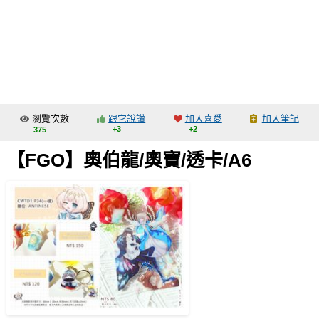
同人社團
工作委託
同人宣傳看板
繪圖藝廊
瀏覽次數
跟它說讚
加入喜愛
加入筆記
交流中心
+3
+2
375
攤位轉讓區
【FGO】奧伯龍/奧寶/透卡/A6
會員功能選單
會員中心
註冊會員
登入