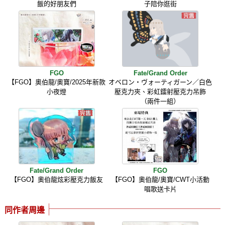
飯的好朋友們
子陪你逛街
FGO
Fate/Grand Order
【FGO】奧伯龍/奧寶/2025年新款
オベロン・ヴォーティガーン／白色
小夜燈
壓克力夾、彩虹鐳射壓克力吊飾
（兩件一組）
Fate/Grand Order
FGO
【FGO】奧伯龍炫彩壓克力飯友
【FGO】奧伯龍/奧寶/CWT小活動
唱歌送卡片
同作者周邊