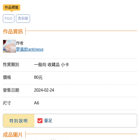
作品標籤
FGO
奧伯龍
作品資訊
作者
楚風鈴antinese
性質類別
一般向 收藏品 小卡
價格
80元
發售日期
2024-02-24
尺寸
A6
量足
特別說明
成品圖片