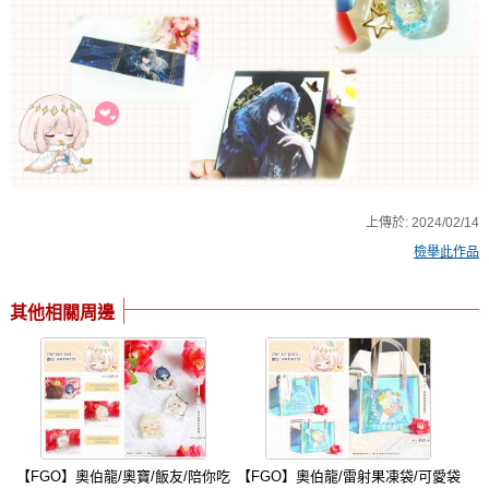
上傳於:
2024/02/14
檢舉此作品
其他相關周邊
【FGO】奧伯龍/奧寶/飯友/陪你吃
【FGO】奧伯龍/雷射果凍袋/可愛袋