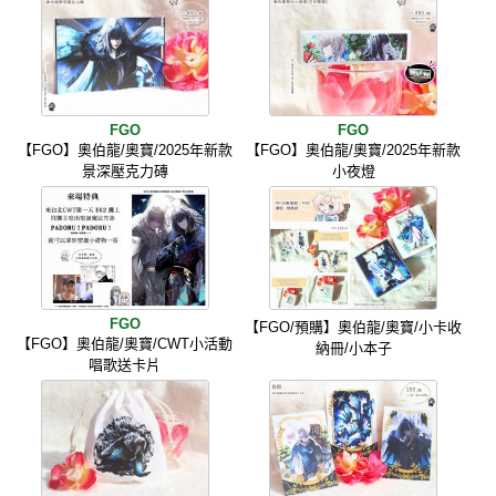
FGO
FGO
【FGO】奧伯龍/奧寶/2025年新款
【FGO】奧伯龍/奧寶/2025年新款
景深壓克力磚
小夜燈
FGO
【FGO/預購】奧伯龍/奧寶/小卡收
【FGO】奧伯龍/奧寶/CWT小活動
納冊/小本子
唱歌送卡片