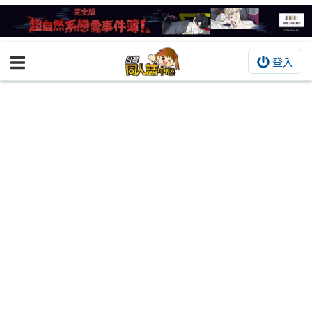
登入
BOOKY書集倉庫
同人作品
同人誌
同人周邊
同人數位作品
活動&消息
同人誌活動
最新消息
同人相關店家
宣傳&交流