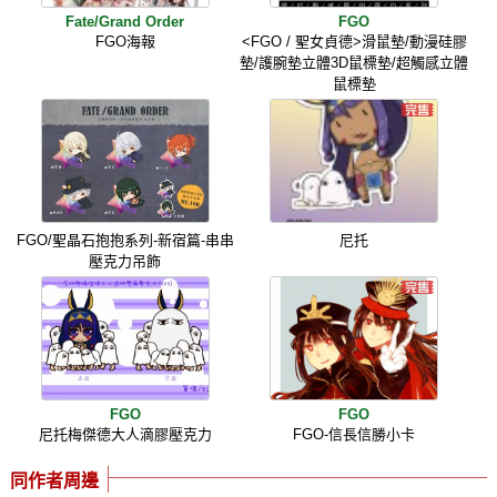
Fate/Grand Order
FGO
FGO海報
<FGO / 聖女貞德>滑鼠墊/動漫硅膠
墊/護腕墊立體3D鼠標墊/超觸感立體
鼠標墊
FGO/聖晶石抱抱系列-新宿篇-串串
尼托
壓克力吊飾
FGO
FGO
尼托梅傑德大人滴膠壓克力
FGO-信長信勝小卡
同作者周邊