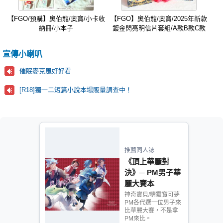
【FGO/預購】奧伯龍/奧寶/小卡收
【FGO】奧伯龍/奧寶/2025年新款
納冊/小本子
鍍金閃亮明信片套組/A款B款C款
宣傳小喇叭
催眠麥克風好好看
[R18]獨一二短篇小說本場販量調查中！
推薦同人誌
《頂上華麗對
決》─ PM男子華
麗大賽本
神奇寶貝/精靈寶可夢
PM各代選一位男子來
比華麗大賽，不是拿
PM來比。