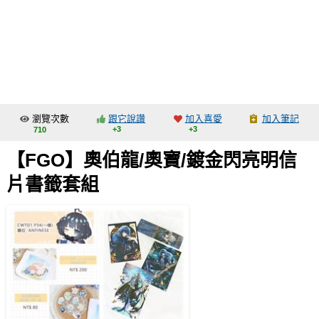
同人社團
工作委託
同人宣傳看板
繪圖藝廊
瀏覽次數
跟它說讚
加入喜愛
加入筆記
交流中心
+3
+3
710
攤位轉讓區
【FGO】奧伯龍/奧寶/鍍金閃亮明信
會員功能選單
片書籤套組
會員中心
註冊會員
登入