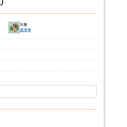
疵）
社團
腐黑學