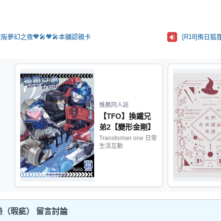
🎤大阪夢幻之夜🧡🎤🧡🎤本舖認親卡
[R18]侑日狐
推薦同人誌
【TFO】換鐵兄
弟2【變形金剛】
Transformer one 日常
生活互動
（瑕疵） 留言討論