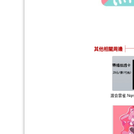
其他相關周邊
渡会雲雀.Nq