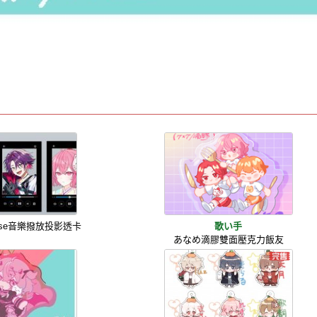
rse音樂撥放投影透卡
歌い手
あなめ滴膠雙面壓克力飯友