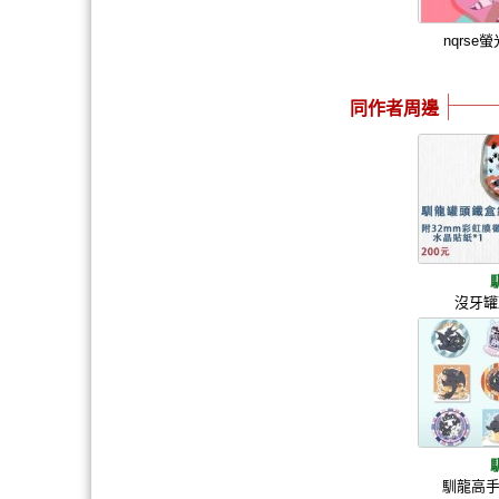
nqrs
同作者周邊
沒牙罐
馴龍高手