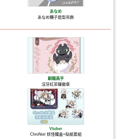
あなめ
あなめ糰子造型吊飾
馴龍高手
沒牙紅茶罐徽章
Vtuber
ChroNoir 妖怪鐵盒+貼紙套組