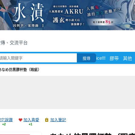
宣傳、交流平台
ice!!!
膠带
其他
搜尋
あなめ仿黑膠杯墊（瑕疵）
跟它說讚
加入喜愛
加入筆記
+2
+1