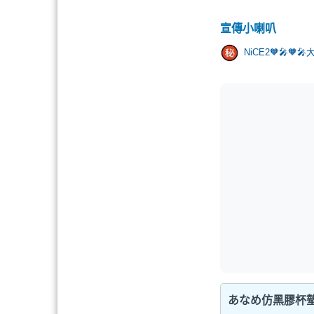
宣傳小喇叭
NiCE2🧡🎤🧡
あなめ仿黑膠杯墊