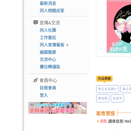
最新消息
同人相關店家
宣傳&交流
同人社團
工作委託
同人宣傳看板
4
繪圖藝廊
交流中心
攤位轉讓區
作品標籤
會員中心
註冊會員
あらなるめい
あら
登入
あなめ
なるせ
販售管道
請來信到
rbs
通販