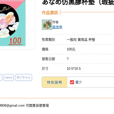
あなめ仿黑膠杯墊（瑕
作品資訊
作者
腐黑學
性質類別
一般向 實用品 杯墊
價格
100元
發售日期
?
尺寸
10.5*10.5
き
nqrse
めいちゃん
量少
特別說明
9808@gmail.com
可開賣貨便賣場