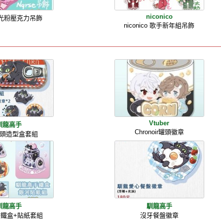
niconico
e螢光粉壓克力吊飾
niconico 歌手新年組吊飾
Vtuber
馴龍高手
Chronoir罐頭徽章
頭造型盒套組
馴龍高手
馴龍高手
鐵盒+貼紙套組
沒牙餐盤徽章