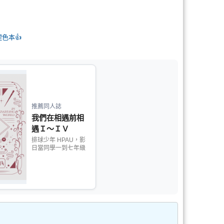
狸色本👍
推薦同人誌
我們在相遇前相
遇Ｉ～ＩＶ
排球少年 HPAU，影
日當同學一到七年級