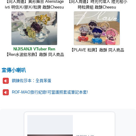
【同人周邊】異形舞台 Alienstage
【同人周邊】時光代理人 陸光程小
ivti 明信片/膠片/粒牌 啟酥Cheesu
時粒牌組 啟酥Cheesu
NIJISANJI VTuber Ren
【PLAVE 粒牌】啟酥 同人商品
【Ren水波紋吊飾】啟酥 同人商品
宣傳小喇叭
鋼鍊佐莎本：全員笨蛋
ROF-MAO旅行紀錄!可當護照套或筆記本套!