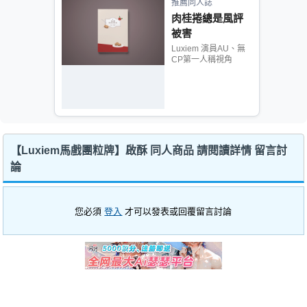
推薦同人誌
肉桂捲總是風評
被害
Luxiem 演員AU、無
CP第一人稱視角
【Luxiem馬戲團粒牌】啟酥 同人商品 請閱讀詳情 留言討
論
您必須
登入
才可以發表或回覆留言討論