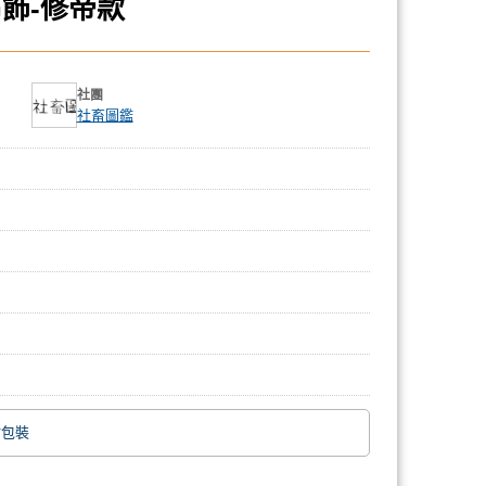
飾-修帝款
社團
社畜圖鑑
附包裝