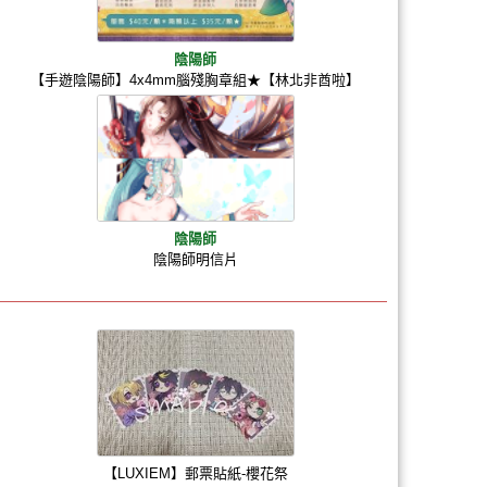
陰陽師
【手遊陰陽師】4x4mm腦殘胸章組★【林北非酋啦】
陰陽師
陰陽師明信片
【LUXIEM】郵票貼紙-櫻花祭