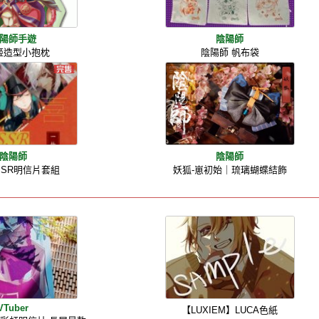
陽師手遊
陰陽師
姬造型小抱枕
陰陽師 帆布袋
陰陽師
陰陽師
SSR明信片套組
妖狐-崽初始｜琉璃蝴蝶結飾
VTuber
【LUXIEM】LUCA色紙