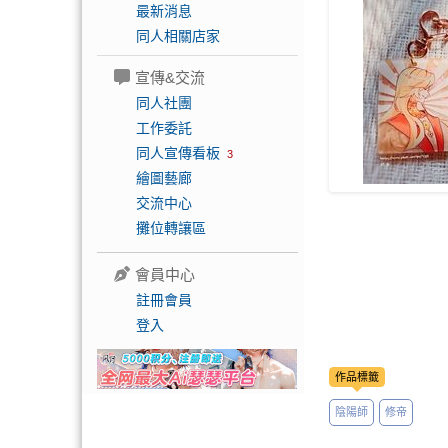
最新消息
同人相關店家
宣傳&交流
同人社團
工作委託
同人宣傳看板
3
繪圖藝廊
交流中心
攤位轉讓區
會員中心
註冊會員
登入
作品標籤
陰陽師
修帝