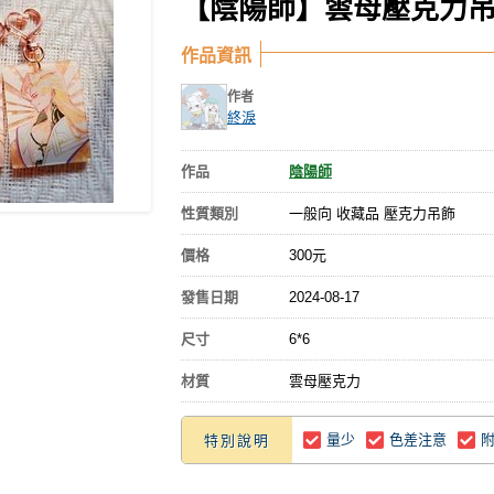
【陰陽師】雲母壓克力吊
作品資訊
作者
終淚
作品
陰陽師
性質類別
一般向 收藏品 壓克力吊飾
價格
300元
發售日期
2024-08-17
尺寸
6*6
材質
雲母壓克力
量少
色差注意
特別說明