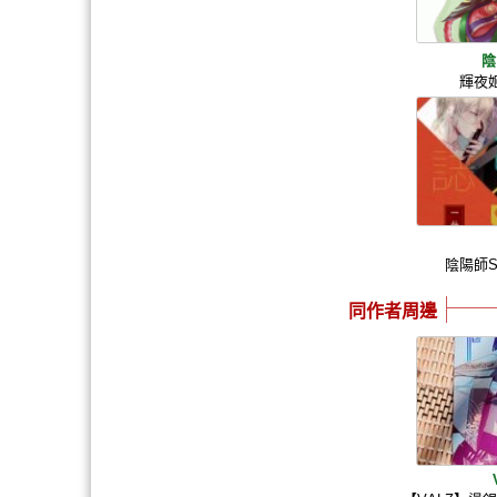
陰
輝夜
陰陽師
同作者周邊