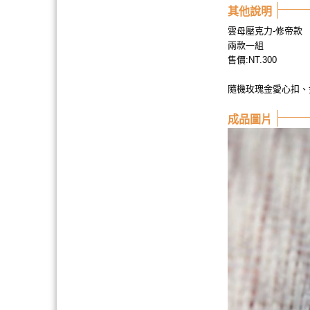
其他說明
雲母壓克力-修帝款
兩款一組
售價:NT.300
隨機玫瑰金愛心扣、
成品圖片