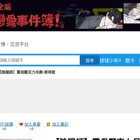
宣傳、交流平台
排球少年!!
酷卡
搜尋
【陰陽師】雲母壓克力吊飾-修帝款
跟它說讚
加入喜愛
加入筆記
+2
+3