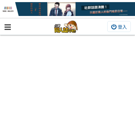
登入
BOOKY書集倉庫
同人作品
同人誌
同人周邊
同人數位作品
活動&消息
同人誌活動
最新消息
同人相關店家
宣傳&交流