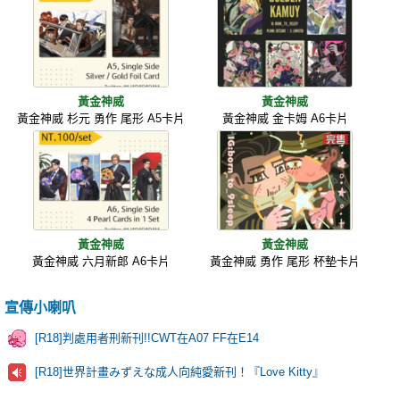
黃金神威
黃金神威
黃金神威 杉元 勇作 尾形 A5卡片
黃金神威 金卡姆 A6卡片
黃金神威
黃金神威
黃金神威 六月新郎 A6卡片
黃金神威 勇作 尾形 杯墊卡片
宣傳小喇叭
[R18]判處用者刑新刊!!CWT在A07 FF在E14
[R18]世界計畫みずえな成人向純愛新刊！『Love Kitty』