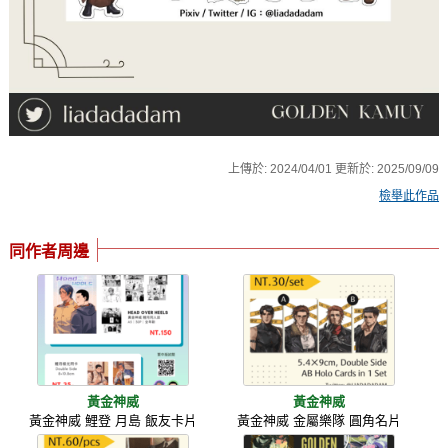
上傳於:
2024/04/01
更新於:
2025/09/09
檢舉此作品
同作者周邊
黃金神威
黃金神威
黃金神威 鯉登 月島 飯友卡片
黃金神威 金屬樂隊 圓角名片