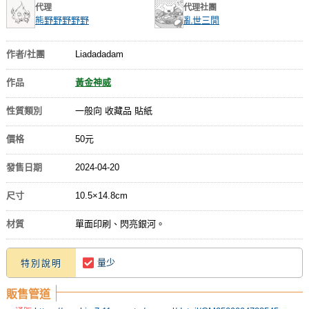
代理
代理社團
熊野野野野野
亂世三閒
作者/社團
Liadadadam
作品
黃金神威
性質類別
一般向 收藏品 貼紙
價格
50元
發售日期
2024-04-20
尺寸
10.5×14.8cm
材質
單面印刷、閃亮銀河。
量少
特別說明
販售管道