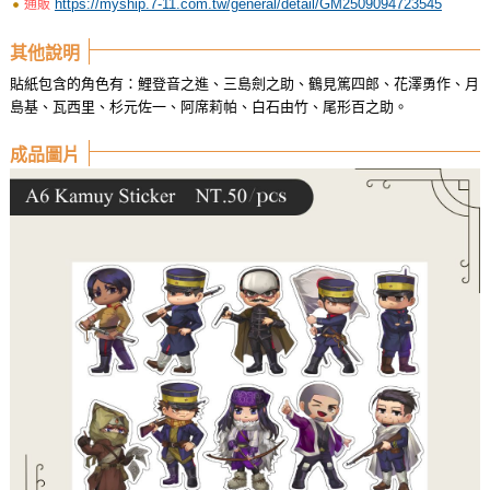
https://myship.7-11.com.tw/general/detail/GM2509094723545
通販
其他說明
貼紙包含的角色有：鯉登音之進、三島劍之助、鶴見篤四郎、花澤勇作、月
島基、瓦西里、杉元佐一、阿席莉帕、白石由竹、尾形百之助。
成品圖片