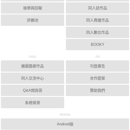
檢舉與回報
同人誌作品
許願池
同人周邊作品
同人數位作品
BOOKY
Help
Ad
繪圖藝廊作品
刊登廣告
同人交流中心
合作提案
Q&A問與答
贊助我們
系統檢測
Mobile
Android版