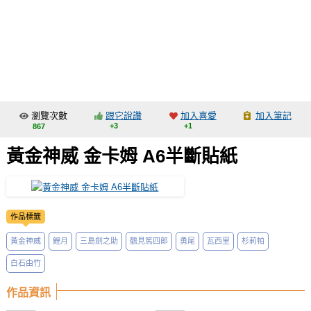
同人社團
工作委託
同人宣傳看板
繪圖藝廊
瀏覽次數
跟它說讚
加入喜愛
加入筆記
交流中心
+3
+1
867
攤位轉讓區
黃金神威 金卡姆 A6半斷貼紙
會員功能選單
會員中心
作品標籤
註冊會員
黃金神威
鯉月
三島劍之助
鶴見篤四郎
勇尾
瓦西里
杉莉帕
登入
白石由竹
作品資訊