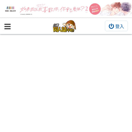
登入
BOOKY書集倉庫
同人作品
同人誌
同人周邊
同人數位作品
活動&消息
同人誌活動
最新消息
同人相關店家
宣傳&交流