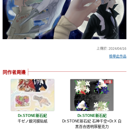
上傳於:
2024/04/16
檢舉此作品
同作者周邊
Dr.STONE新石紀
Dr.STONE新石紀
千ゼノ銀河膜貼紙
Dr.STONE新石紀 石神千空×Dr.X 白
黑百合透明厚壓克力