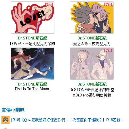
Dr.STONE新石紀
Dr.STONE新石紀
LOVE!・半透明壓克力吊飾
愛之入骨・夜光壓克力
Dr.STONE新石紀
Dr.STONE新石紀
Fly Us To The Moon.
Dr.STONE新石紀 石神千空
&Dr.Xeno師徒明信片組
宣傳小喇叭
[R18]【💍🍙是我沒好好保護你們……為甚麼你不怪我？】R18乙棘《Poker Face》* 含本篇劇情