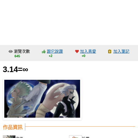
同人社團
工作委託
同人宣傳看板
繪圖藝廊
瀏覽次數
跟它說讚
加入喜愛
加入筆記
交流中心
+2
+0
645
攤位轉讓區
3.14=∞
會員功能選單
會員中心
註冊會員
登入
作品資訊