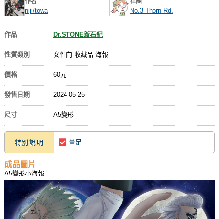
作者
社團
niji/towa
No.3 Thorn Rd.
作品
Dr.STONE新石紀
性質類別
女性向 收藏品 海報
價格
60元
發售日期
2024-05-25
尺寸
A5變形
量足
特別說明
成品圖片
A5變形小海報