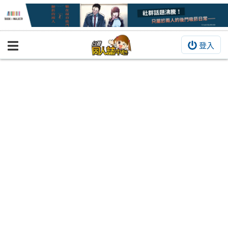
登入
BOOKY書集倉庫
同人作品
同人誌
同人周邊
同人數位作品
活動&消息
同人誌活動
最新消息
同人相關店家
宣傳&交流