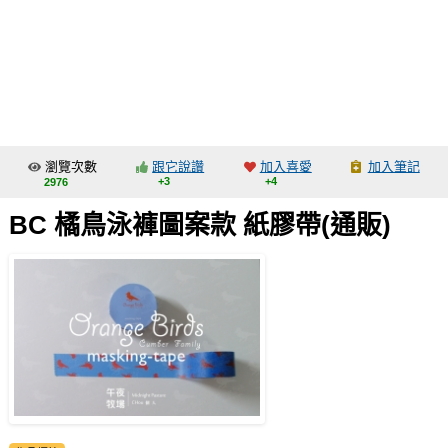
同人社團
工作委託
同人宣傳看板
繪圖藝廊
瀏覽次數
跟它說讚
加入喜愛
加入筆記
交流中心
+3
+4
2976
攤位轉讓區
BC 橘鳥泳褲圖案款 紙膠帶(通販)
會員功能選單
會員中心
註冊會員
登入