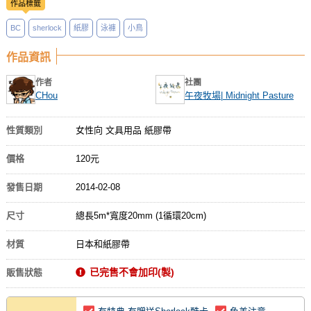
作品標籤
BC
sherlock
紙膠
泳褲
小鳥
作品資訊
作者
社團
CHou
午夜牧場| Midnight Pasture
性質類別
女性向 文具用品 紙膠帶
價格
120元
發售日期
2014-02-08
尺寸
總長5m*寬度20mm (1循環20cm)
材質
日本和紙膠帶
已完售不會加印(製)
販售狀態