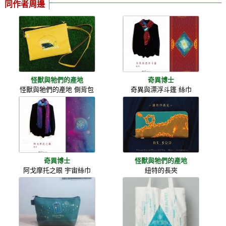
同作者周邊
怪獸與牠們的產地
奇異博士
怪獸與牠們的產地 側背包
奇異與漂浮斗篷 絲巾
奇異博士
怪獸與牠們的產地
阿戈摩托之眼 宇宙絲巾
紐特的長夾