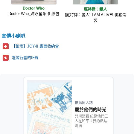
Doctor Who
底特律：變人
Doctor Who_漂浮星系 化妝包
[底特律：變人] I AM ALIVE! 帆布背
袋
宣傳小喇叭
【銀魂】JOY4! 霧面收納盒
邊緣行者的IF線
推薦同人誌
屬於他們的時光
咒術迴戰 紀錄他們三
人在和平世界的點點
滴滴