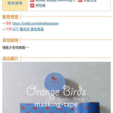
有特典 有贈送Sherlock酷卡
色差注意
特別說明
附包裝
販售管道
https://solda.io/midnightpasture
通販
G77
懶洋洋
東京角落
代理
其他說明
場販才有特典喔~~
成品圖片