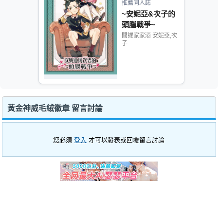
推薦同人誌
~安妮亞&次子的
頭腦戰爭~
間諜家家酒 安妮亞,次
子
黃金神威毛絨徽章 留言討論
您必須
登入
才可以發表或回覆留言討論