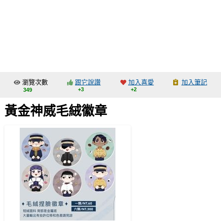
同人社團
工作委託
同人宣傳看板
繪圖藝廊
瀏覽次數
跟它說讚
加入喜愛
加入筆記
交流中心
+3
+2
349
攤位轉讓區
黃金神威毛絨徽章
會員功能選單
會員中心
註冊會員
登入