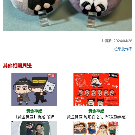
上傳於:
2024/04/28
檢舉此作品
其他相關周邊
黃金神威
黃金神威
【黃金神威】勇尾 吊飾
黃金神威 尾形百之助 PC互動桌寵