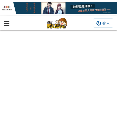
登入
BOOKY書集倉庫
同人作品
同人誌
同人周邊
同人數位作品
活動&消息
同人誌活動
最新消息
同人相關店家
宣傳&交流