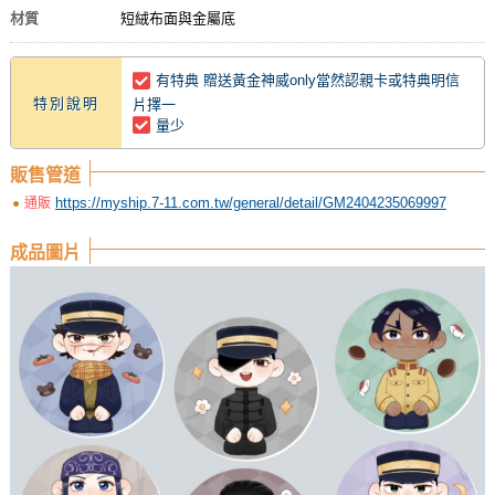
材質
短絨布面與金屬底
有特典 贈送黃金神威only當然認親卡或特典明信
特別說明
片擇一
量少
販售管道
https://myship.7-11.com.tw/general/detail/GM2404235069997
通販
成品圖片