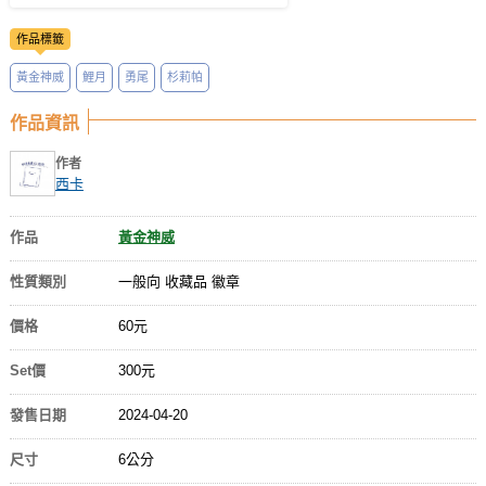
作品標籤
黃金神威
鯉月
勇尾
杉莉帕
作品資訊
作者
西卡
作品
黃金神威
性質類別
一般向 收藏品 徽章
價格
60元
Set價
300元
發售日期
2024-04-20
尺寸
6公分