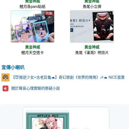
黃金神威
黃金神威
鯉月各paro貼紙
勇尾小立牌
黃金神威
黃金神威
鯉月天空透卡
勇尾《灌溉》明信片
宣傳小喇叭
【😈叛逆少女×古老巨龜🐢】奇幻原創《世界的瑪瑪》🎶🐢 NiCE首賣
關於聲音心理實驗的懸疑小說