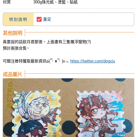
材質
300g珠光紙、燙藍、貼紙
量足
特別說明
其他說明
真要說的話飲月君那張，上面畫有三隻羅浮寵物(?)
預計兩張合售~
可關注推特獲取最新資訊໒( ̿･ ᴥ ̿･ )ʋ→
https://twitter.com/dogxiu
成品圖片