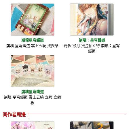
崩壞星穹鐵道
崩壞：星穹鐵道
崩壞 星穹鐵道 雲上五驍 搖搖樂
丹恆.飲月 燙金拍立得 崩壞：星穹
鐵道
崩壞星穹鐵道
崩壞 星穹鐵道 雲上五驍 立牌 立組
板
同作者周邊