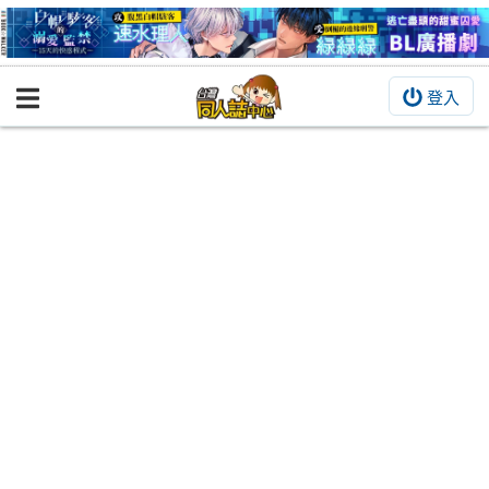
登入
BOOKY書集倉庫
同人作品
同人誌
同人周邊
同人數位作品
活動&消息
同人誌活動
最新消息
同人相關店家
宣傳&交流