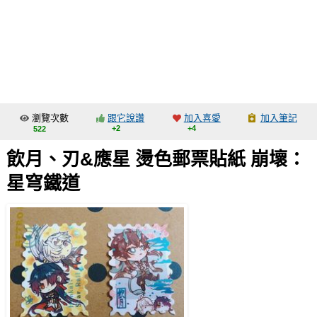
同人社團
工作委託
同人宣傳看板
繪圖藝廊
瀏覽次數
跟它說讚
加入喜愛
加入筆記
交流中心
+2
+4
522
攤位轉讓區
飲月、刃&應星 燙色郵票貼紙 崩壞：
會員功能選單
星穹鐵道
會員中心
註冊會員
登入