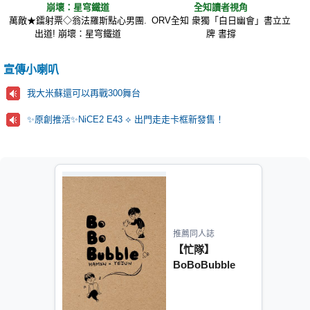
崩壞：星穹鐵道
全知讀者視角
萬敵★鐳射票◇翁法羅斯點心男團.
ORV全知 衆獨「白日幽會」書立立
出道! 崩壞：星穹鐵道
牌 書撐
宣傳小喇叭
我大米蘇還可以再戰300舞台
✨原創推活✨NiCE2 E43 ⟡ 出門走走卡框新發售！
推薦同人誌
【忙隊】
BoBoBubble