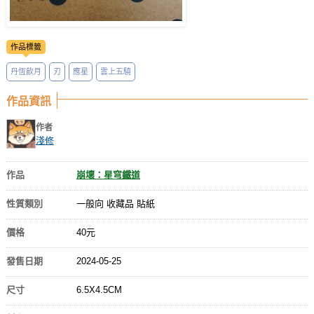
作品標籤
丹恆飲月
刃
應星
雲上五驍
作品資訊
作者
淺修
作品
崩壞：星穹鐵道
性質類別
一般向 收藏品 貼紙
價格
40元
發售日期
2024-05-25
尺寸
6.5X4.5CM