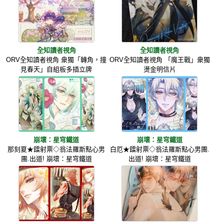
全知讀者視角
全知讀者視角
ORV全知讀者視角 衆獨「轉角，撞
ORV全知讀者視角 「魔王戰」衆獨
見春天」自組板多插立牌
燙金明信片
崩壞：星穹鐵道
崩壞：星穹鐵道
那刻夏★鐳射票◇翁法羅斯點心男
白厄★鐳射票◇翁法羅斯點心男團.
團.出道! 崩壞：星穹鐵道
出道! 崩壞：星穹鐵道