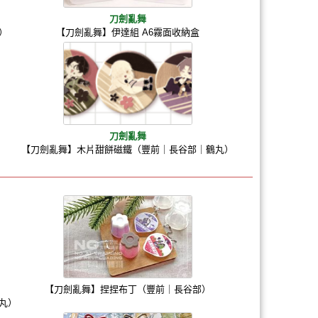
刀劍亂舞
）
【刀劍亂舞】伊達組 A6霧面收納盒
刀劍亂舞
【刀劍亂舞】木片甜餅磁鐵（豐前｜長谷部｜鶴丸）
【刀劍亂舞】捏捏布丁（豐前｜長谷部）
丸）