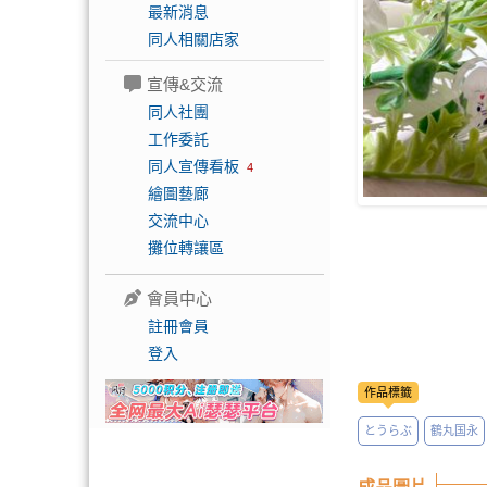
最新消息
同人相關店家
宣傳&交流
同人社團
工作委託
同人宣傳看板
4
繪圖藝廊
交流中心
攤位轉讓區
會員中心
註冊會員
登入
作品標籤
とうらぶ
鶴丸国永