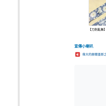
【刀劍亂舞】
宣傳小喇叭
偉大的赫爾墨斯