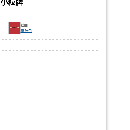
力小粒牌
社團
燕脂色