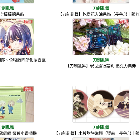
刀剣乱舞
刀劍亂舞
空棒棒糖吊飾
【刀劍亂舞】乾燥花入油吊飾（長谷部｜鶴丸
藤四郎、骨喰藤四郎化妝圓鏡
刀劍亂舞
【刀劍亂舞】現世通行證明 壓克力票券
刀劍亂舞
刀劍亂舞
鵜飼組 懷舊小遊戲機
【刀劍亂舞】木片甜餅磁鐵（豐前｜長谷部｜鶴