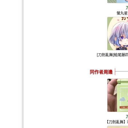
螢丸星
[刀劍亂舞]鯰尾
同作者周邊
【刀劍亂舞】