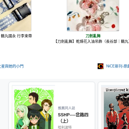
鶴丸國永 行李束帶
刀劍亂舞
【刀劍亂舞】乾燥花入油吊飾（長谷部｜鶴丸
之星與她的小門
NiCE新刊-原
推薦同人誌
SSHP----岔路四
（上）
哈利波特