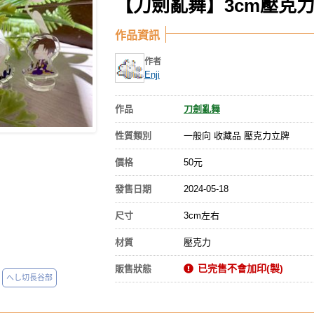
【刀劍亂舞】3cm壓克
作品資訊
作者
Enji
作品
刀劍亂舞
性質類別
一般向 收藏品 壓克力立牌
價格
50元
發售日期
2024-05-18
尺寸
3cm左右
材質
壓克力
已完售不會加印(製)
販售狀態
へし切長谷部