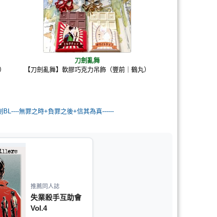
刀劍亂舞
）
【刀劍亂舞】軟膠巧克力吊飾（豐前｜鶴丸）
創BL----無罪之時+負罪之後+信其為真------
推薦同人誌
失業殺手互助會
Vol.4