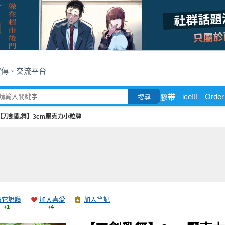
宣傳、交流平台
ice!!!
Order
膠带
搜尋
【刀劍亂舞】3cm壓克力小粒牌
跟它說讚
加入喜愛
加入筆記
+1
+4