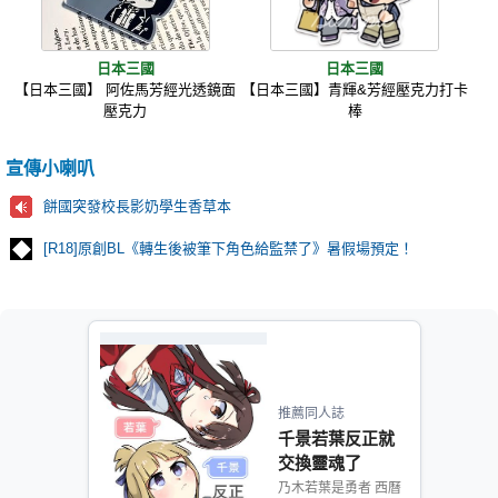
日本三國
日本三國
【日本三國】 阿佐馬芳經光透鏡面
【日本三國】青輝&芳經壓克力打卡
壓克力
棒
宣傳小喇叭
餅國突發校長影奶學生香草本
[R18]原創BL《轉生後被筆下角色給監禁了》暑假場預定！
推薦同人誌
千景若葉反正就
交換靈魂了
乃木若葉是勇者 西曆