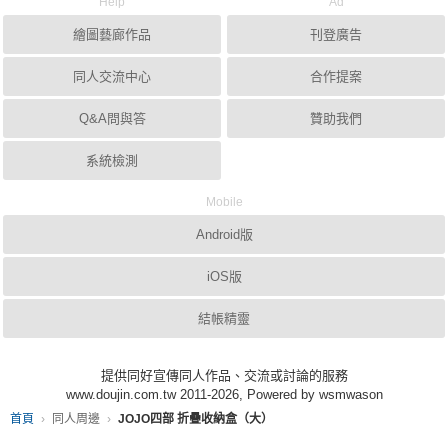
Help
Ad
繪圖藝廊作品
刊登廣告
同人交流中心
合作提案
Q&A問與答
贊助我們
系統檢測
Mobile
Android版
iOS版
結帳精靈
提供同好宣傳同人作品、交流或討論的服務
www.doujin.com.tw 2011-2026, Powered by wsmwason
首頁
同人周邊
JOJO四部 折疊收納盒（大）