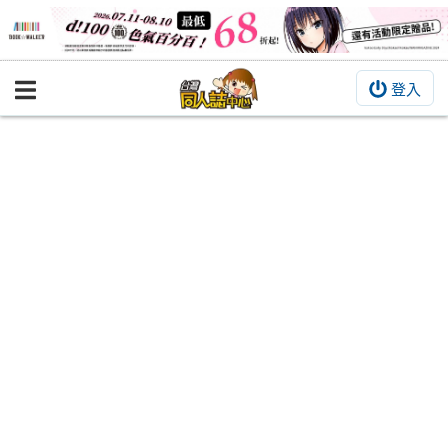
登入
BOOKY書集倉庫
同人作品
同人誌
同人周邊
同人數位作品
活動&消息
同人誌活動
最新消息
同人相關店家
宣傳&交流