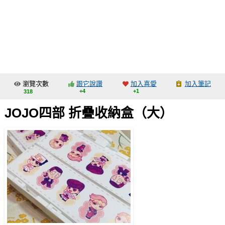
同人社團
工作委託
同人宣傳看板
繪圖藝廊
瀏覽次數
跟它說讚
加入喜愛
加入筆記
交流中心
+4
+1
318
攤位轉讓區
JOJO四部 折疊收納盒（大）
會員功能選單
會員中心
註冊會員
登入