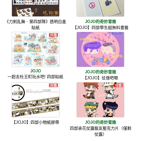
《刀剣乱舞．第四部隊》透明白墨
JOJO的奇妙冒險
貼紙
【JOJO】四部學生組無料書籤
JOJO
JOJO的奇妙冒險
一起去杜王町玩水吧! 四部貼紙
【JOJO】仗億吧唧
【JOJO】四部小物紙膠帶
JOJO的奇妙冒險
四部承花仗露飯友壓克力片（僅剩
仗露）