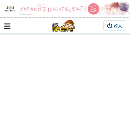
登入
BOOKY書集倉庫
同人作品
同人誌
同人周邊
同人數位作品
活動&消息
同人誌活動
最新消息
同人相關店家
宣傳&交流