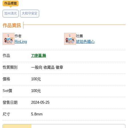
作品標籤
加州清光
大和守安定
作品資訊
作者
社團
RinLing
琥珀色糖心
作品
刀劍亂舞
性質類別
一般向 收藏品 徽章
價格
100元
Set價
100元
發售日期
2024-05-25
尺寸
5.8mm