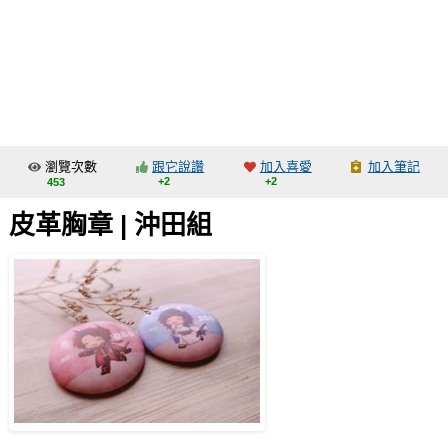
同人社團
工作委託
同人宣傳看板
繪圖藝廊
瀏覽次數
跟它說讚
加入喜愛
加入筆記
交流中心
+2
+2
453
攤位轉讓區
皮革胸章 | 沖田組
會員功能選單
會員中心
註冊會員
登入