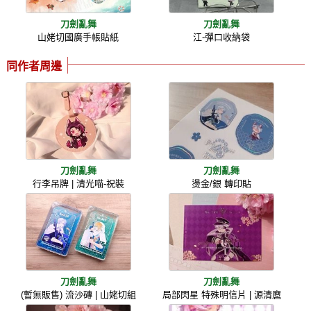
刀劍亂舞
刀劍亂舞
山姥切國廣手帳貼紙
江-彈口收納袋
同作者周邊
刀劍亂舞
刀劍亂舞
行李吊牌 | 清光喵-祝裝
燙金/銀 轉印貼
刀劍亂舞
刀劍亂舞
(暫無販售) 流沙磚 | 山姥切組
局部閃星 特殊明信片 | 源清麿