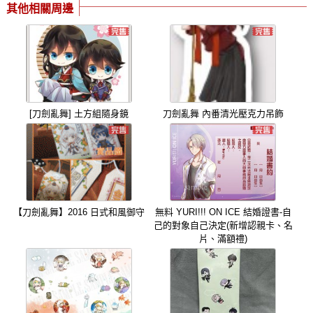
其他相關周邊
[刀劍亂舞] 土方組隨身鏡
刀劍亂舞 內番清光壓克力吊飾
【刀劍亂舞】2016 日式和風御守
無料 YURI!!! ON ICE 結婚證書-自
己的對象自己決定(新增認親卡、名
片、滿額禮)