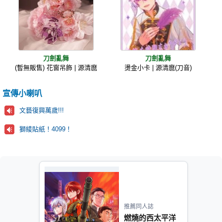
刀劍亂舞
刀劍亂舞
(暫無販售) 花窗吊飾 | 源清麿
燙金小卡 | 源清麿(刀音)
宣傳小喇叭
文藝復興萬歲!!!
獅綾貼紙！4099！
推薦同人誌
燃燒的西太平洋