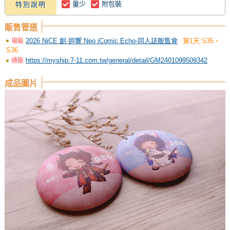
量少
附包裝
特別說明
販售管道
2026 NiCE 創·迴響 Neo iComic Echo-同人誌販售會
第1天:S35、
場販
S36
https://myship.7-11.com.tw/general/detail/GM2401099509342
通販
成品圖片