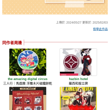
上傳於:
2024/05/27
更新於:
2025/02/03
檢舉此作品
同作者周邊
the amazing digital circus
hazbin hotel
三人行｜馬戲團 浮雕木片磁鐵餅乾
蘿西和服立牌