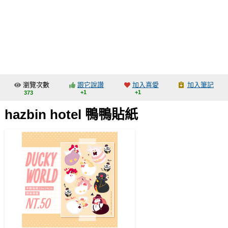
同人社團
工作委託
同人宣傳看板
繪圖藝廊
瀏覽次數
跟它說讚
加入喜愛
加入筆記
交流中心
+1
+1
373
攤位轉讓區
hazbin hotel 鴨鴨貼紙
會員功能選單
會員中心
註冊會員
登入