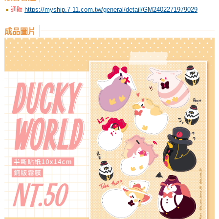
https://myship.7-11.com.tw/general/detail/GM2402271979029
通販
成品圖片