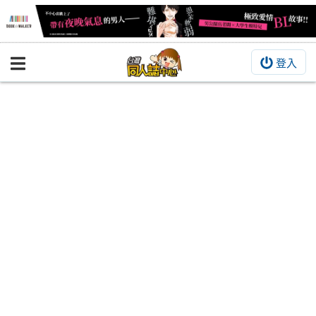
登入
BOOKY書集倉庫
同人作品
同人誌
同人周邊
同人數位作品
活動&消息
同人誌活動
最新消息
同人相關店家
宣傳&交流