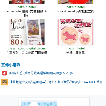
hazbin hotel
hazbin hotel
hazbin hotel 臉紅x女僕 貼紙（C
husk & angel 雨傘搖搖立牌
款）
the amazing digital circus
hazbin hotel
亡妻系列｜金戈奎妮 回憶票根
光柵小鹿徽章
宣傳小喇叭
{暗喻幻想} 威爾的歡樂選舉兼冒險旅程(ゝ∀･)b
【😈叛逆少女×古老巨龜🐢】奇幻原創《世界的瑪瑪》🎶🐢 NiCE首賣