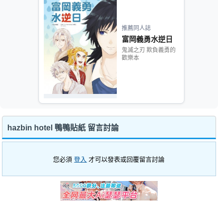
推薦同人誌
富岡義勇水逆日
鬼滅之刃 欺負義勇的
歡樂本
hazbin hotel 鴨鴨貼紙 留言討論
您必須
登入
才可以發表或回覆留言討論