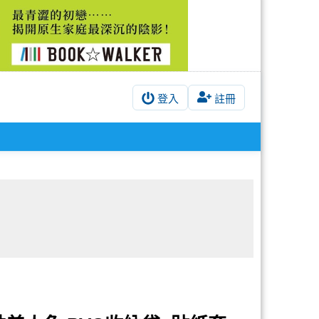
登入
註冊