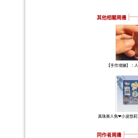
其他相關周邊
【手作項鍊】：人
真珠美人魚❤︎小波悠
同作者周邊