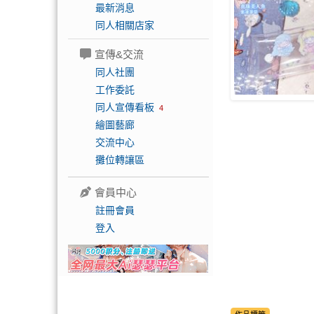
最新消息
同人相關店家
宣傳&交流
同人社團
工作委託
同人宣傳看板
4
繪圖藝廊
交流中心
攤位轉讓區
會員中心
註冊會員
登入