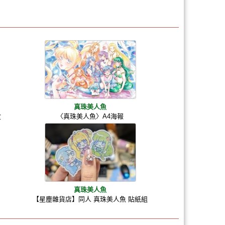
真珠美人魚
盒
〈真珠美人魚〉A4海報
真珠美人魚
【星塵雜貨店】同人 真珠美人魚 貼紙組