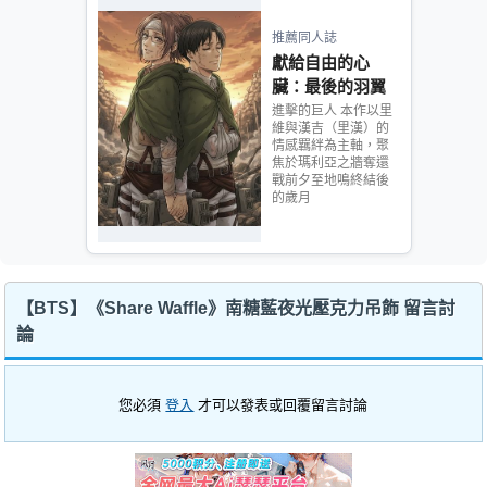
推薦同人誌
獻給自由的心
臟：最後的羽翼
進擊的巨人 本作以里
維與漢吉（里漢）的
情感羈絆為主軸，聚
焦於瑪利亞之牆奪還
戰前夕至地鳴終結後
的歲月
【BTS】《Share Waffle》南糖藍夜光壓克力吊飾 留言討
論
您必須
登入
才可以發表或回覆留言討論