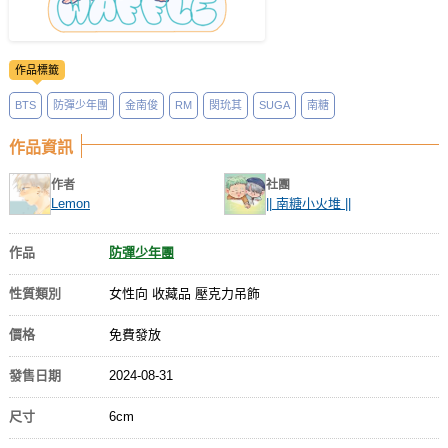
作品標籤
BTS
防彈少年團
金南俊
RM
閔玧其
SUGA
南糖
作品資訊
作者
社團
Lemon
|| 南糖小火堆 ||
作品
防彈少年團
性質類別
女性向 收藏品 壓克力吊飾
價格
免費發放
發售日期
2024-08-31
尺寸
6cm