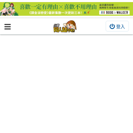
登入
BOOKY書集倉庫
同人作品
同人誌
同人周邊
同人數位作品
活動&消息
同人誌活動
最新消息
同人相關店家
宣傳&交流