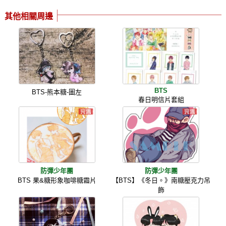
其他相關周邊
BTS
BTS-熊本糖-圖左
春日明信片套組
防彈少年團
防彈少年團
BTS 果&糖形象咖啡糖霜片
【BTS】《冬日。》南糖壓克力吊
飾