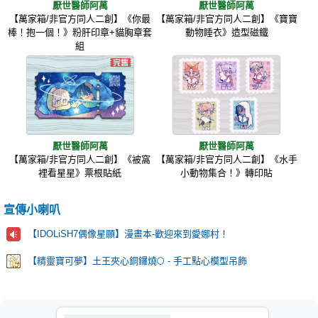
厭世醫師阿萬
厭世醫師阿萬
【萬家箱/非官方同人二創】《你最
【萬家箱/非官方同人二創】《寶寶
棒！抱一個！》粉肝印章+貓胸章套
動物睡衣》造型磁鐵
組
厭世醫師阿萬
厭世醫師阿萬
【萬家箱/非官方同人二創】《被窩
【萬家箱/非官方同人二創】《水手
裡看星星》票根貼紙
小動物集合！》轉印貼
宣傳小喇叭
【IDOLiSH7偶像星願】漫畫本-歡迎來到愛娜村！
【精靈寶可夢】土王夾心銅鑼燒🌕 - 手工點心模型吊飾