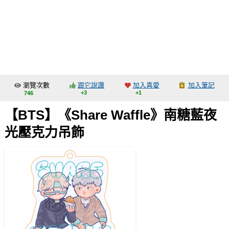
同人社團
工作委託
同人宣傳看板
繪圖藝廊
瀏覽次數
跟它說讚
加入喜愛
加入筆記
交流中心
+3
+1
746
攤位轉讓區
【BTS】《Share Waffle》南糖藍夜
會員功能選單
光壓克力吊飾
會員中心
註冊會員
登入