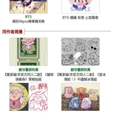
BTS
BTS 糖雞 柾泰 心型胸章
碩珍Abyss棒棒糖吊飾
同作者周邊
厭世醫師阿萬
厭世醫師阿萬
【萬家箱/非官方同人二創】《貓咪
【萬家箱/非官方同人二創】《是冰
領養券》票根貼紙
塊欸！》不鏽鋼冰塊組