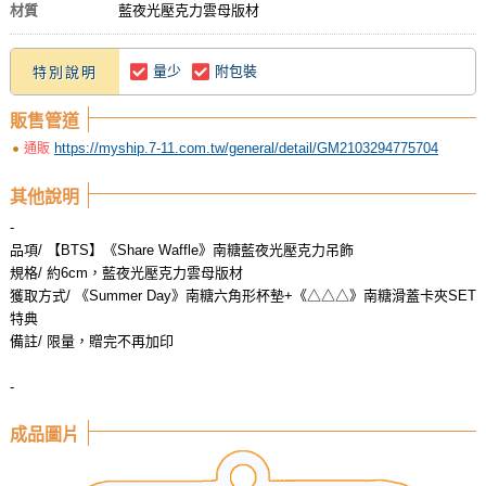
材質
藍夜光壓克力雲母版材
量少
附包裝
特別說明
販售管道
https://myship.7-11.com.tw/general/detail/GM2103294775704
通販
其他說明
-
品項/ 【BTS】《Share Waffle》南糖藍夜光壓克力吊飾
規格/ 約6cm，藍夜光壓克力雲母版材
獲取方式/ 《Summer Day》南糖六角形杯墊+《△△△》南糖滑蓋卡夾SET
特典
備註/ 限量，贈完不再加印
-
成品圖片