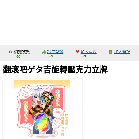
同人社團
工作委託
同人宣傳看板
繪圖藝廊
瀏覽次數
跟它說讚
加入喜愛
加入筆記
交流中心
+3
+3
480
攤位轉讓區
翻滾吧ゲタ吉旋轉壓克力立牌
會員功能選單
會員中心
註冊會員
登入