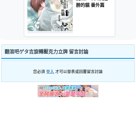
膀的貓 番外篇
翻滾吧ゲタ吉旋轉壓克力立牌 留言討論
您必須
登入
才可以發表或回覆留言討論