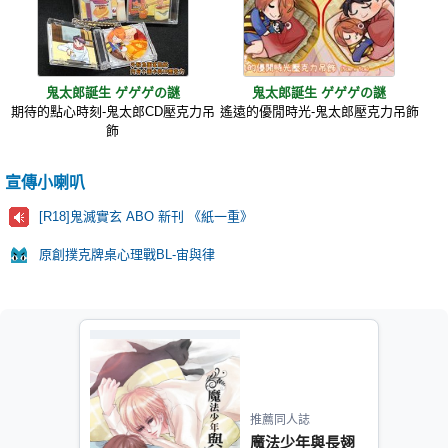
鬼太郎誕生 ゲゲゲの謎
鬼太郎誕生 ゲゲゲの謎
期待的點心時刻-鬼太郎CD壓克力吊
遙遠的優閒時光-鬼太郎壓克力吊飾
飾
宣傳小喇叭
[R18]鬼滅實玄 ABO 新刊 《紙一重》
原創撲克牌桌心理戰BL-宙與律
推薦同人誌
魔法少年與長翅