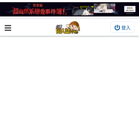
登入
BOOKY書集倉庫
同人作品
同人誌
同人周邊
同人數位作品
活動&消息
同人誌活動
最新消息
同人相關店家
宣傳&交流