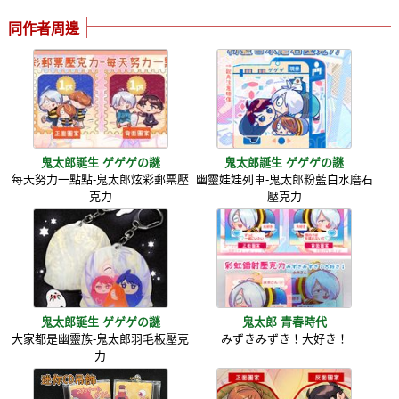
同作者周邊
鬼太郎誕生 ゲゲゲの謎
鬼太郎誕生 ゲゲゲの謎
每天努力一點點-鬼太郎炫彩郵票壓
幽靈娃娃列車-鬼太郎粉藍白水磨石
克力
壓克力
鬼太郎誕生 ゲゲゲの謎
鬼太郎 青春時代
大家都是幽靈族-鬼太郎羽毛板壓克
みずきみずき！大好き！
力