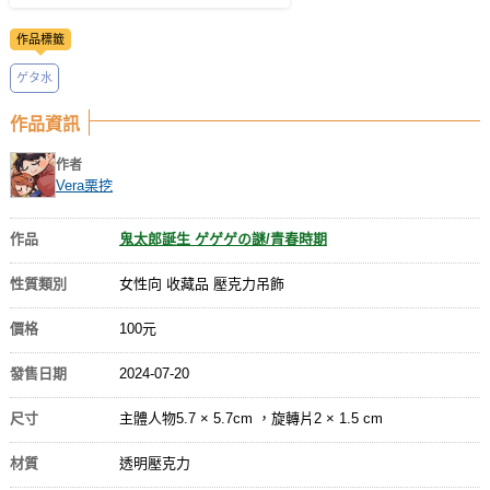
作品標籤
ゲタ水
作品資訊
作者
Vera栗挖
作品
鬼太郎誕生 ゲゲゲの謎/青春時期
性質類別
女性向 收藏品 壓克力吊飾
價格
100元
發售日期
2024-07-20
尺寸
主體人物5.7 × 5.7cm ，旋轉片2 × 1.5 cm
材質
透明壓克力