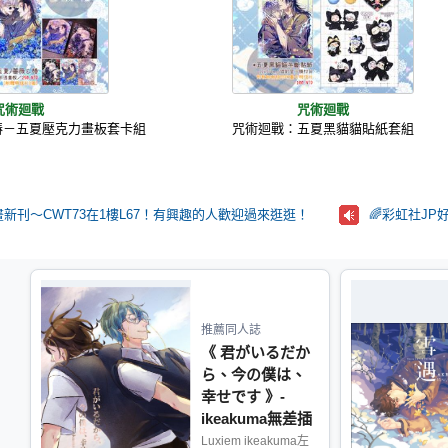
咒術廻戰
咒術廻戰
椿－五夏壓克力畫板套卡組
咒術迴戰：五夏黑貓貓貼紙套組
新刊～CWT73在1樓L67！有興趣的人歡迎過來逛逛！
🌈彩虹社J
推薦同人誌
《 君がいるだか
ら、今の僕は、
幸せです 》-
ikeakuma無差插
圖本
Luxiem ikeakuma左