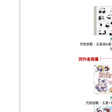
咒術迴戰：五条悟&夏
同作者周邊
咒術迴戰：五夏+