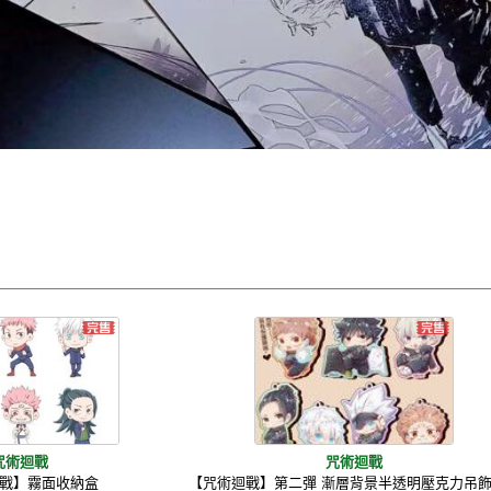
咒術迴戰
咒術迴戰
戰】霧面收納盒
【咒術迴戰】第二彈 漸層背景半透明壓克力吊飾