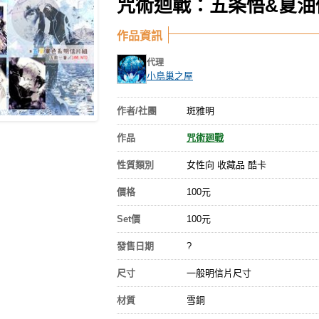
咒術迴戰：五条悟&夏油
作品資訊
代理
小鳥巢之屋
作者/社團
斑雅明
作品
咒術廻戰
性質類別
女性向 收藏品 酷卡
價格
100元
Set價
100元
發售日期
?
尺寸
一般明信片尺寸
材質
雪銅