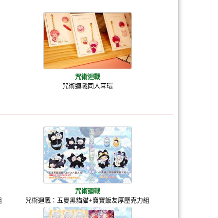
咒術迴戰
咒術迴戰同人耳環
咒術廻戰
組
咒術迴戰：五夏黑貓貓+寶寶飯友厚壓克力組