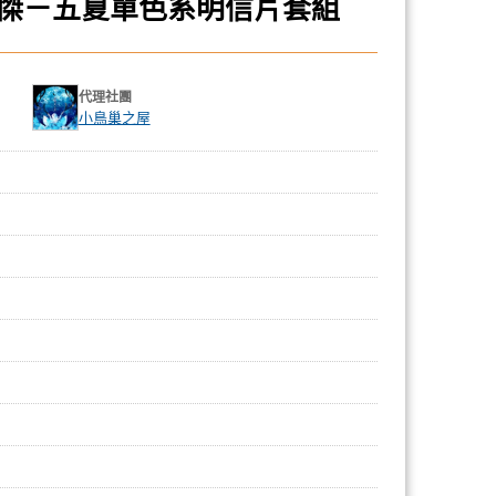
傑－五夏單色系明信片套組
代理社團
小鳥巢之屋