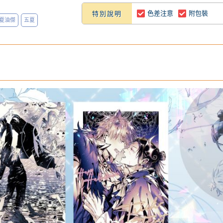
色差注意
附包裝
特別說明
夏油傑
五夏