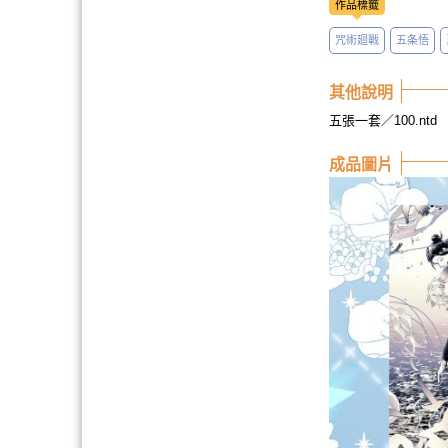
作品標籤
咒術廻戰
五条悟
其他說明
五張一套／100.ntd
成品圖片