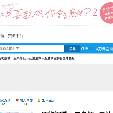
宣傳、交流平台
YURI!!!
#刀劍亂
搜尋
咒術迴戰：五条悟&amp;夏油傑－五夏單色系明信片套組
跟它說讚
加入喜愛
加入筆記
+2
+4