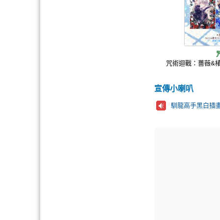
咒術迴戰：薔薇&
宣傳小喇叭
馴龍高手黑白插畫