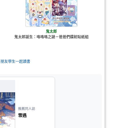
鬼太郎
鬼太郎誕生：咯咯咯之謎－爸爸們鐳射貼紙組
P好朋友學生一起讀書
推薦同人誌
雪遇