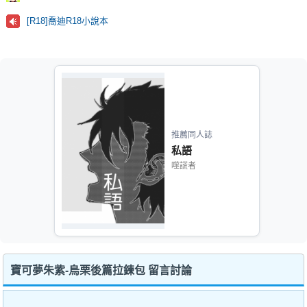
[R18]喬迪R18小說本
推薦同人誌
私語
噬謊者
寶可夢朱紫-烏栗後篇拉鍊包 留言討論