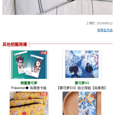
上傳於:
2024/06/12
檢舉此作品
其他相關周邊
精靈寶可夢
寶可夢SV
Pokemon◆ 烏栗透卡組
【寶可夢SV】拍立得組【烏栗青】