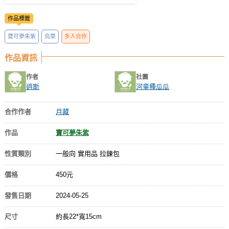
作品標籤
寶可夢朱紫
烏栗
多人合作
作品資訊
作者
社團
逍斯
河童種瓜瓜
合作作者
月藏
作品
寶可夢朱紫
性質類別
一般向 實用品 拉鍊包
價格
450元
發售日期
2024-05-25
尺寸
約長22*寬15cm