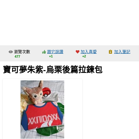
同人社團
工作委託
同人宣傳看板
繪圖藝廊
瀏覽次數
跟它說讚
加入喜愛
加入筆記
交流中心
+1
+2
477
攤位轉讓區
寶可夢朱紫-烏栗後篇拉鍊包
會員功能選單
會員中心
註冊會員
登入