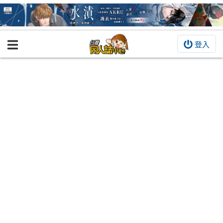
登入
BOOKY書集倉庫
同人作品
同人誌
同人周邊
同人數位作品
活動&消息
同人誌活動
最新消息
同人相關店家
宣傳&交流