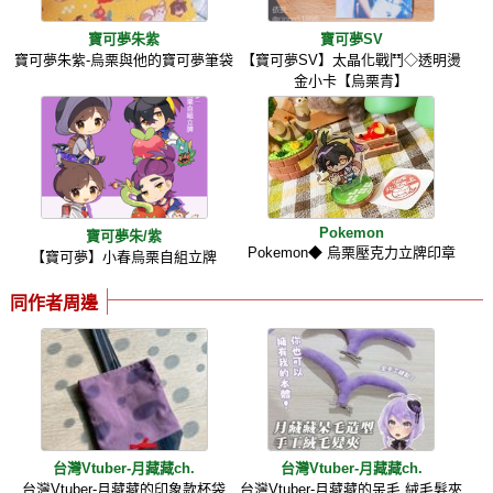
寶可夢朱紫
寶可夢SV
寶可夢朱紫-烏栗與他的寶可夢筆袋
【寶可夢SV】太晶化戰鬥◇透明燙
金小卡【烏栗青】
Pokemon
寶可夢朱/紫
Pokemon◆ 烏栗壓克力立牌印章
【寶可夢】小春烏栗自組立牌
同作者周邊
台灣Vtuber-月藏藏ch.
台灣Vtuber-月藏藏ch.
台灣Vtuber-月藏藏的印象款杯袋
台灣Vtuber-月藏藏的呆毛 絨毛髮夾