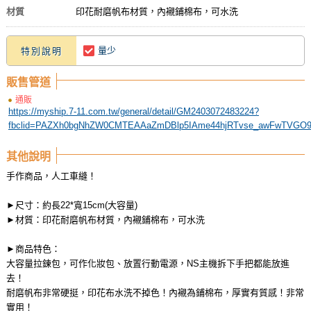
材質
印花耐磨帆布材質，內襯鋪棉布，可水洗
量少
特別說明
販售管道
通販
https://myship.7-11.com.tw/general/detail/GM2403072483224?
fbclid=PAZXh0bgNhZW0CMTEAAaZmDBlp5IAme44hjRTvse_awFwTVGO9B
其他說明
手作商品，人工車縫！
►尺寸：約長22*寬15cm(大容量)
►材質：印花耐磨帆布材質，內襯鋪棉布，可水洗
►商品特色：
大容量拉鍊包，可作化妝包、放置行動電源，NS主機拆下手把都能放進
去！
耐磨帆布非常硬挺，印花布水洗不掉色！內襯為鋪棉布，厚實有質感！非常
實用！