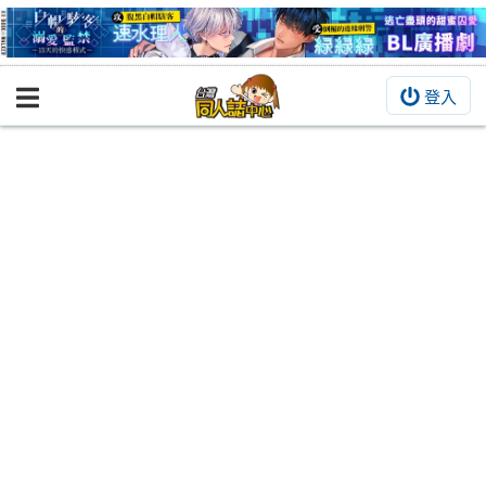
登入
BOOKY書集倉庫
同人作品
同人誌
同人周邊
同人數位作品
活動&消息
同人誌活動
最新消息
同人相關店家
宣傳&交流