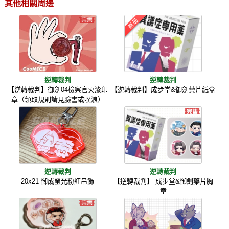
其他相關周邊
逆轉裁判
逆轉裁判
【逆轉裁判】御劍04檢察官火漆印
【逆轉裁判】成步堂&御劍藥片紙盒
章（領取規則請見臉書或噗浪）
逆轉裁判
逆轉裁判
20x21 御成螢光粉紅吊飾
【逆轉裁判】 成步堂&御劍藥片胸
章