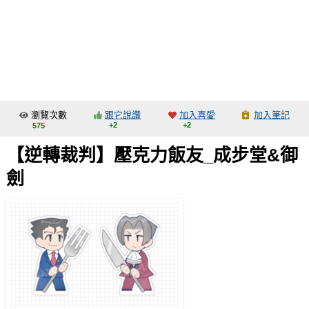
同人社團
工作委託
同人宣傳看板
繪圖藝廊
瀏覽次數
跟它說讚
加入喜愛
加入筆記
交流中心
+2
+2
575
攤位轉讓區
【逆轉裁判】壓克力飯友_成步堂&御
會員功能選單
劍
會員中心
註冊會員
登入