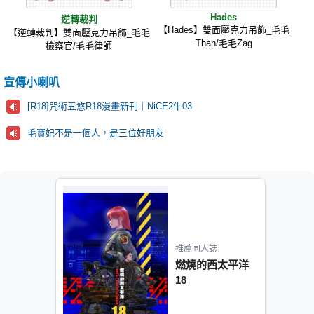
Hades
逆轉裁判
【Hades】雙面壓克力吊飾_毛毛
【逆轉裁判】雙面壓克力吊飾_毛毛
Than/毛毛Zag
檢察官/毛毛律師
宣傳小喇叭
[R18]咒術五悠R18漫畫新刊｜NiCE2牛03
毛寶妃不是一個人，是三位好朋友
推薦同人誌
燃燒的西太平洋
18