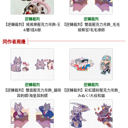
逆轉裁判
逆轉裁判
【逆轉裁判】搖搖樂壓克力吊飾-王
【逆轉裁判】雙面壓克力吊飾_毛毛
&響/成&御
檢察官/毛毛律師
同作者周邊
逆轉裁判
逆轉裁判
【逆轉裁判】雙面壓克力吊飾_貓咪
【逆轉裁判】彩虹鐳射壓克力吊飾_
與刺蝟/海星與刺蝟
みぬく/大叔和貓