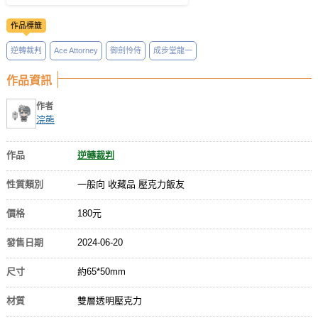
作品標籤
逆轉裁判
Ace Attorney
御劍怜侍
成步堂龍一
作品資訊
作者
浣熊
作品
逆轉裁判
性質類別
一般向 收藏品 壓克力飯友
價格
180元
發售日期
2024-06-20
尺寸
約65*50mm
材質
雙層透明壓克力