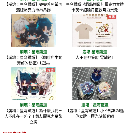
【崩壞：星穹鐵道】哭哭系列單面
星穹鐵道《貓貓鐵道》壓克力立牌
滿版壓克力串串吊飾
卡芙卡銀狼丹恆飲月刃景元
崩壞：星穹鐵道
崩壞 星穹鐵道
【崩壞：星穹鐵道】〈咖啡店牛奶
人不在神策府 電繡短T
濃郁的秘密〉L型夾
崩壞：星穹鐵道
崩壞：星穹鐵道
【崩壞：星穹鐵道】為什麼我們三
【崩壞：星穹鐵道】小不點3CM迷
人不能在一起？！飯友壓克力吊飾
你立牌＋極光貼紙套組
立牌