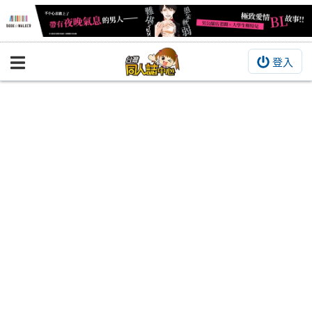
登入
BOOKY書集倉庫
同人作品
同人誌
同人周邊
同人數位作品
活動&消息
同人誌活動
最新消息
同人相關店家
宣傳&交流