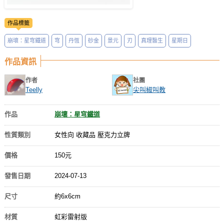
作品標籤
崩壞：星穹鐵道
穹
丹恆
砂金
景元
刃
真理醫生
星期日
作品資訊
作者
社團
Teelly
尖叫椒叫教
作品
崩壞：星穹鐵道
性質類別
女性向 收藏品 壓克力立牌
價格
150元
發售日期
2024-07-13
尺寸
約6x6cm
材質
虹彩雷射版