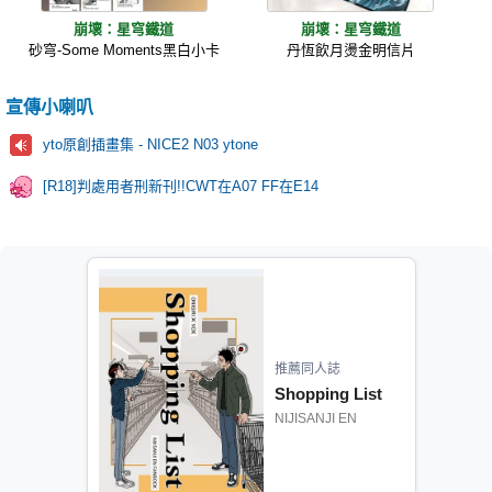
崩壞：星穹鐵道
崩壞：星穹鐵道
砂穹-Some Moments黑白小卡
丹恆飲月燙金明信片
宣傳小喇叭
yto原創插畫集 - NICE2 N03 ytone
[R18]判處用者刑新刊!!CWT在A07 FF在E14
推薦同人誌
Shopping List
NIJISANJI EN