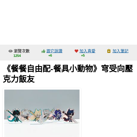
同人社團
工作委託
同人宣傳看板
繪圖藝廊
瀏覽次數
跟它說讚
加入喜愛
加入筆記
交流中心
+6
+5
1254
攤位轉讓區
《餐餐自由配-餐具小動物》穹受向壓
會員功能選單
克力飯友
會員中心
註冊會員
登入