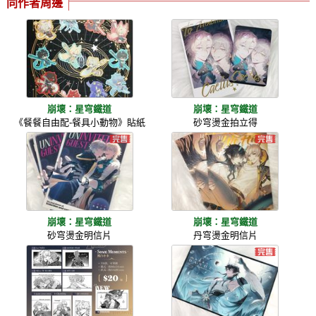
同作者周邊
崩壞：星穹鐵道
崩壞：星穹鐵道
《餐餐自由配-餐具小動物》貼紙
砂穹燙金拍立得
崩壞：星穹鐵道
崩壞：星穹鐵道
砂穹燙金明信片
丹穹燙金明信片